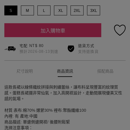
S
M
L
XL
2XL
3XL
加入購物車
宅配 NT$ 80
退貨方式
預計2026-08-13到達
支持退換貨
尺寸說明
商品資訊
搭配商品
這款長裙以線條織紋拼接與刺繡蕾絲，讓布料呈現豐富的紋理質
感。蛋糕長裙擺非常仙氣，加入高開衩設計，走動間展現優美又性
感的氣場。
材質:表布:棉70% 嫘縈30% 裡布:聚酯纖維100
內裡: 有 產地:中國
商品描述: 單邊側邊開衩/ 後腰附鬆緊
洗滌注意事項：