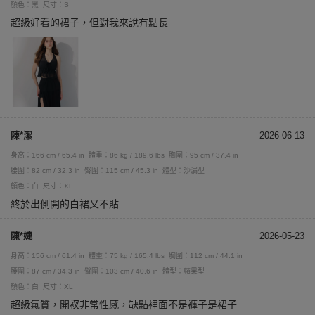
顏色：黑
尺寸：S
超級好看的裙子，但對我來說有點長
陳*潔
2026-06-13
身高：166 cm / 65.4 in
體重：86 kg / 189.6 lbs
胸圍：95 cm / 37.4 in
腰圍：82 cm / 32.3 in
臀圍：115 cm / 45.3 in
體型：沙漏型
顏色：白
尺寸：XL
終於出側開的白裙又不貼
陳*婕
2026-05-23
身高：156 cm / 61.4 in
體重：75 kg / 165.4 lbs
胸圍：112 cm / 44.1 in
腰圍：87 cm / 34.3 in
臀圍：103 cm / 40.6 in
體型：蘋果型
顏色：白
尺寸：XL
超級氣質，開衩非常性感，缺點裡面不是褲子是裙子