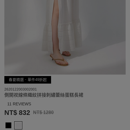
春夏精選．單件49折起
2620122003002001
側開衩線條織紋拼接刺繡蕾絲蛋糕長裙
11 REVIEWS
NT$ 832
NT$ 1280