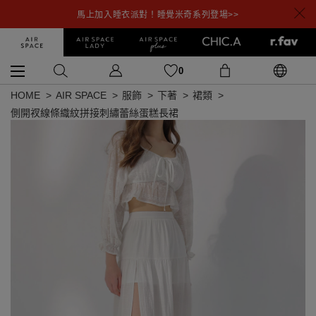
馬上加入睡衣派對！睡覺米奇系列登場>>
0
HOME
AIR SPACE
服飾
下著
裙類
側開衩線條織紋拼接刺繡蕾絲蛋糕長裙