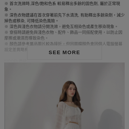
※ 首次洗滌時,深色/飽和色系 較易釋出多餘的固色劑, 屬於正常現
象。
※ 深色衣物建議在首次穿著前先下水清洗, 有助釋出多餘染劑，減少
掉色或移染, 可降低染色風險。
※ 深色與淺色衣物請分開洗滌，避免互相染色或產生移染現象。
※ 穿搭時請避免與淺色衣物、配件、飾品一同搭配使用，以防止因
摩擦或潮濕而導致染色。
※ 顏色請參考單品圖片較為接近，但因圖檔顏色會因個人電腦螢幕
設定差異略有不同，請以實際商品顏色為準。
SEE MORE
MODEL資訊
身高177cm／胸圍Bust：83cm
腰圍Waist：60cm／臀圍hips：89cm
試穿報告：模特兒穿著S號