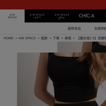
最新商品
全館熱
HOME
AIR SPACE
服飾
下著
褲裙
【纖女級2.0】高