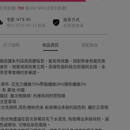
的紅利點數
790
點AIR SPACE紅利點數
宅配 NT$ 80
退貨方式
預計2026-08-11到達
支持退換貨
尺寸說明
商品資訊
搭配商品
級高腰系列採用高腰版型，能有效收腹，搭配修身剪裁完美
身形，視覺增高效果立現。高彈性面料結合舒適與支撐，全
享受零束縛的穿著感。
:表布 :亞克力纖維70%聚酯纖維28%彈性纖維2%
: 有 產地:中國
描述: 層次側開衩/ 內裡為同材質短褲
注意事項：
首次洗滌時,深色/飽和色系 較易釋出多餘的固色劑, 屬於正常現
深色衣物建議在首次穿著前先下水清洗, 有助釋出多餘染劑，減
色或移染, 可降低染色風險。