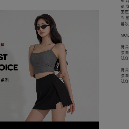
※ 
※ 
因摩
※ 
幕設
MO
身高
腰圍W
試穿
身高
腰圍W
試穿