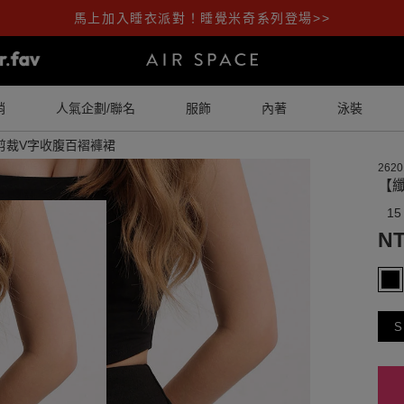
馬上加入睡衣派對！睡覺米奇系列登場>>
銷
人氣企劃/聯名
服飾
內著
泳裝
腰剪裁V字收腹百褶褲裙
2620
【纖
15
NT
S