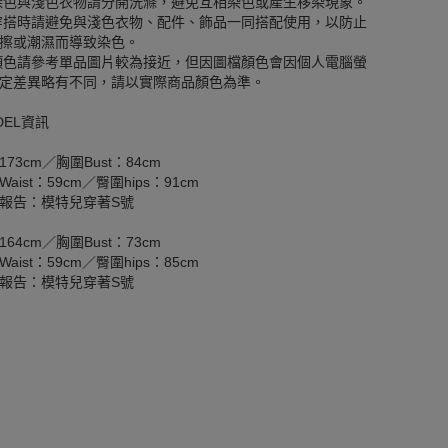
深色與淺色衣物請分開洗滌，避免互相染色或產生移染現象。
穿搭時請避免與淺色衣物、配件、飾品一同搭配使用，以防止
擦或潮濕而導致染色。
顏色請參考單品圖片較為接近，但因圖檔顏色會因個人電腦螢
定差異略有不同，請以實際商品顏色為準。
DEL資訊
173cm／胸圍Bust：84cm
aist：59cm／臀圍hips：91cm
報告：模特兒穿著S號
164cm／胸圍Bust：73cm
aist：59cm／臀圍hips：85cm
報告：模特兒穿著S號