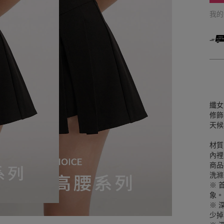
我
纖女
修飾
天候
材質
內裡
商品
洗滌
※ 
象。
※ 
少掉