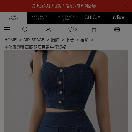
馬上加入睡衣派對！睡覺米奇系列登場>>
0
HOME
AIR SPACE
服飾
下著
裙類
零修圖翹臀高腰顯瘦百褶牛仔短裙