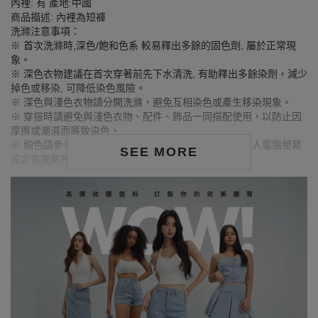
內裡: 有 產地:中國
商品描述: 內裡為短褲
洗滌注意事項：
※ 首次洗滌時,深色/飽和色系 較易釋出多餘的固色劑, 屬於正常現
象。
※ 深色衣物建議在首次穿著前先下水清洗, 有助釋出多餘染劑，減少
掉色或移染, 可降低染色風險。
※ 深色與淺色衣物請分開洗滌，避免互相染色或產生移染現象。
※ 穿搭時請避免與淺色衣物、配件、飾品一同搭配使用，以防止因
摩擦或潮濕而導致染色。
※ 顏色請參考單品圖片較為接近，但因圖檔顏色會因個人電腦螢幕
SEE MORE
設定差異略有不同，請以實際商品顏色為準。
MODEL資訊
身高177cm／胸圍Bust：83cm
腰圍Waist：60cm／臀圍hips：89cm
試穿報告：模特兒穿著S號
身高164cm／胸圍Bust：73cm
腰圍Waist：59cm／臀圍hips：85cm
試穿報告：模特兒穿著S號