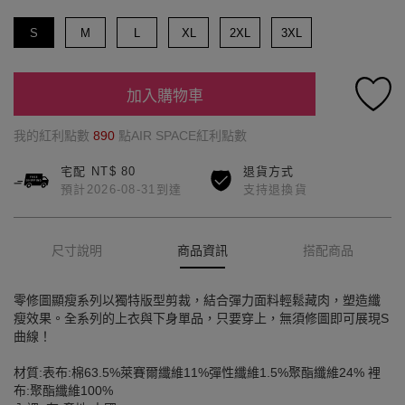
S
M
L
XL
2XL
3XL
加入購物車
我的紅利點數
890
點AIR SPACE紅利點數
宅配 NT$ 80
退貨方式
預計2026-08-31到達
支持退換貨
尺寸說明
商品資訊
搭配商品
零修圖顯瘦系列以獨特版型剪裁，結合彈力面料輕鬆藏肉，塑造纖
瘦效果。全系列的上衣與下身單品，只要穿上，無須修圖即可展現S
曲線！
材質:表布:棉63.5%萊賽爾纖維11%彈性纖維1.5%聚酯纖維24% 裡
布:聚酯纖維100%