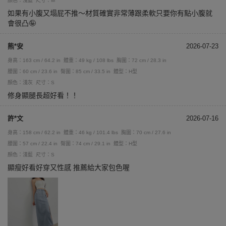
顏色：淺藍
尺寸：M
如果有小腹又塌屁不推～材質確實非常薄跟柔軟只要你有點小腹就
會很凸🤪
熊*安
2026-07-23
身高：163 cm / 64.2 in
體重：49 kg / 108 lbs
胸圍：72 cm / 28.3 in
腰圍：60 cm / 23.6 in
臀圍：85 cm / 33.5 in
體型：H型
顏色：淺灰
尺寸：S
修身顯腿長超好看！！
許*文
2026-07-16
身高：158 cm / 62.2 in
體重：46 kg / 101.4 lbs
胸圍：70 cm / 27.6 in
腰圍：57 cm / 22.4 in
臀圍：74 cm / 29.1 in
體型：H型
顏色：淺藍
尺寸：S
顯瘦好看好穿又性感 推薦給大家包色喔