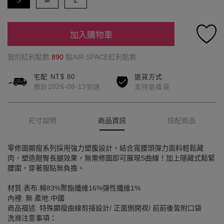
S
M
L
加入購物車
我的紅利點數
890
點AIR SPACE紅利點數
宅配 NT$ 80
退貨方式
預計2026-08-13到達
支持退換貨
尺寸說明
商品資訊
搭配商品
零修圖顯瘦系列採用強力塑腹設計，結合寬腰頭彈力面料輕鬆藏
肉，塑造翹臀長腿效果，無需修圖即可展現S曲線！加上隱藏式鬆緊
腰圍，穿著服貼無負擔。
材質:表布:棉83%聚酯纖維16%彈性纖維1%
內裡: 無 產地:中國
商品描述: 特殊顯瘦曲線剪接設計/ 正面側開衩/ 前前後皆附口袋
洗滌注意事項：