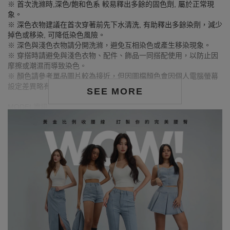
※ 首次洗滌時,深色/飽和色系 較易釋出多餘的固色劑, 屬於正常現
象。
※ 深色衣物建議在首次穿著前先下水清洗, 有助釋出多餘染劑，減少
掉色或移染, 可降低染色風險。
※ 深色與淺色衣物請分開洗滌，避免互相染色或產生移染現象。
※ 穿搭時請避免與淺色衣物、配件、飾品一同搭配使用，以防止因
摩擦或潮濕而導致染色。
※ 顏色請參考單品圖片較為接近，但因圖檔顏色會因個人電腦螢幕
設定差異略有不同，請以實際商品顏色為準。
SEE MORE
MODEL資訊
身高173cm／胸圍Bust：84cm
腰圍Waist：59cm／臀圍hips：91cm
試穿報告：模特兒穿著S號
身高164cm／胸圍Bust：73cm
腰圍Waist：59cm／臀圍hips：85cm
試穿報告：模特兒穿著S號