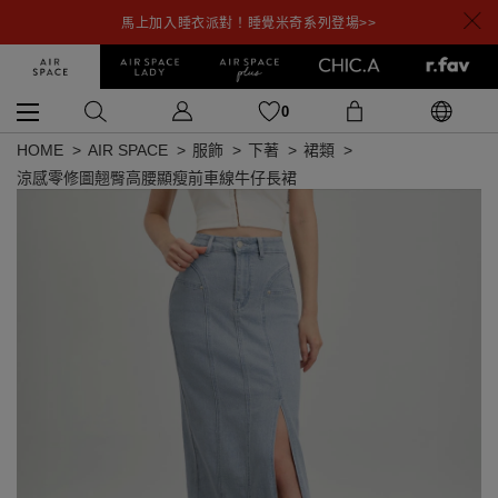
馬上加入睡衣派對！睡覺米奇系列登場>>
0
HOME
AIR SPACE
服飾
下著
裙類
涼感零修圖翹臀高腰顯瘦前車線牛仔長裙