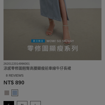
2620122014996001
涼感零修圖翹臀高腰顯瘦前車線牛仔長裙
8 REVIEWS
NT$ 890