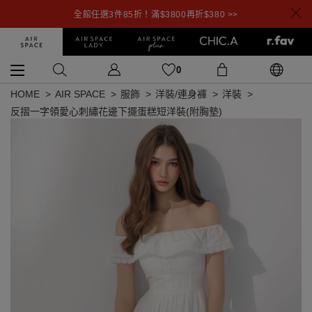
全館任選3件85折！滿$3800再折$380 >>
0
HOME
AIR SPACE
服飾
洋裝/連身褲
洋裝
反摺一字領愛心刺繡花邊下擺蛋糕短洋裝(附胸墊)