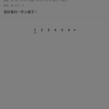
腰圍：63 cm / 24.8 in
臀圍：89 cm / 35 in
體型：不提供
顏色：黃
尺寸：S
很好看的一件小裙子！
1
2
3
4
5
6