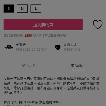
S
M
L
加入購物車
我的紅利點數
1280
點AIR SPACE紅利點數
免運費
退貨方式
預計2026-08-13到達
支持退換貨
尺寸說明
商品資訊
反摺一字領露出自信美肩同時顯瘦。裙擺邊緣綴以細緻的愛心刺繡
花邊，為這款佯裝注入浪漫元素。內附一體式胸墊，不須煩惱內衣
搭配。背部打攬設計，讓衣身更貼合身形，是甜美風日常穿搭不可
或缺的單品。
材質:表布:棉100% 裡布:聚酯纖維100%