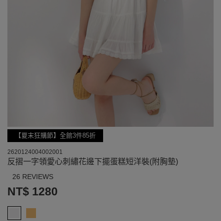
【夏末狂購節】全館3件85折
2620124004002001
反摺一字領愛心刺繡花邊下擺蛋糕短洋裝(附胸墊)
26 REVIEWS
NT$ 1280