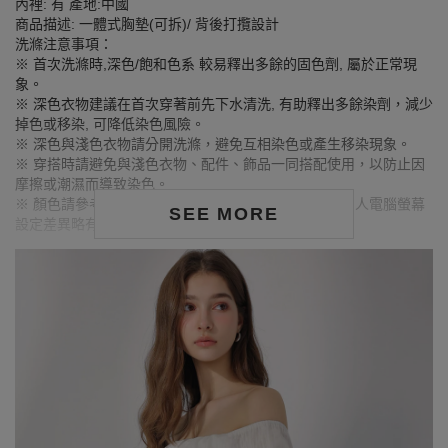
內裡: 有 產地:中國
商品描述: 一體式胸墊(可拆)/ 背後打攬設計
洗滌注意事項：
※ 首次洗滌時,深色/飽和色系 較易釋出多餘的固色劑, 屬於正常現
象。
※ 深色衣物建議在首次穿著前先下水清洗, 有助釋出多餘染劑，減少
掉色或移染, 可降低染色風險。
※ 深色與淺色衣物請分開洗滌，避免互相染色或產生移染現象。
※ 穿搭時請避免與淺色衣物、配件、飾品一同搭配使用，以防止因
摩擦或潮濕而導致染色。
※ 顏色請參考單品圖片較為接近，但因圖檔顏色會因個人電腦螢幕
SEE MORE
設定差異略有不同，請以實際商品顏色為準。
MODEL資訊
身高177cm／胸圍Bust：83cm
腰圍Waist：60cm／臀圍hips：89cm
試穿報告：模特兒穿著S號