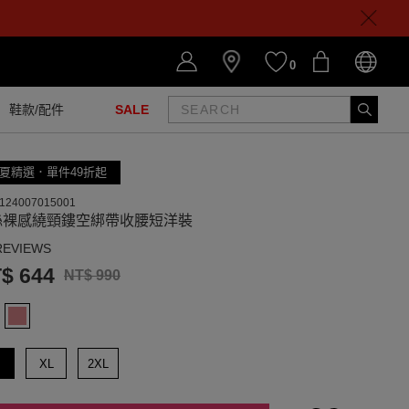
0
鞋款/配件
SALE
夏精選．單件49折起
124007015001
絲裸感繞頸鏤空綁帶收腰短洋裝
REVIEWS
$ 644
NT$ 990
XL
2XL