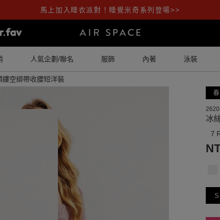
馬上加入睡衣派對！睡覺米奇系列登場>>
銷
人氣企劃/聯名
服飾
內著
泳裝
頸鏤空綁帶收腰短洋裝
春
2620
冰
7 
NT
S