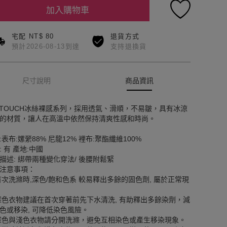
加入購物車
宅配 NT$ 80
退貨方式
預計2026-08-13到達
支持退換貨
尺寸說明
商品資訊
E TOUCH冰絲裸感系列，採用透氣、滑順，不易皺，具有冰涼
的材質，讓人在高溫中依然保持清爽性感和時尚。
:表布:嫘縈88% 尼龍12% 裡布:聚酯纖維100%
: 有 產地:中國
描述: 綁帶兩種變化穿法/ 後腰附鬆緊
注意事項：
首次洗滌時,深色/飽和色系 較易釋出多餘的固色劑, 屬於正常現
深色衣物建議在首次穿著前先下水清洗, 有助釋出多餘染劑，減
色或移染, 可降低染色風險。
深色與淺色衣物請分開洗滌，避免互相染色或產生移染現象。