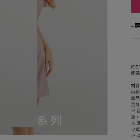
IC
觸感
材質
內裡
商品
洗滌
※ 
象。
※ 
少掉
※ 