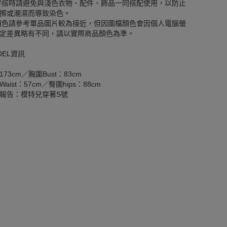
穿搭時請避免與淺色衣物、配件、飾品一同搭配使用，以防止
擦或潮濕而導致染色。
顏色請參考單品圖片較為接近，但因圖檔顏色會因個人電腦螢
定差異略有不同，請以實際商品顏色為準。
DEL資訊
173cm／胸圍Bust：83cm
aist：57cm／臀圍hips：88cm
報告：模特兒穿著S號