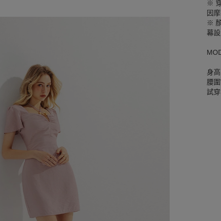
※ 
因摩
※ 
幕設
MO
身高
腰圍W
試穿