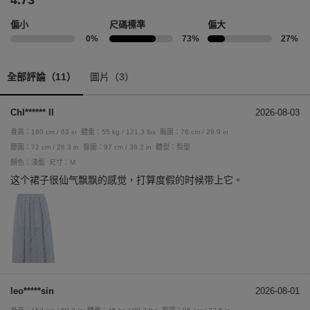
4.73
偏小
尺碼標準
偏大
0%
73%
27%
全部評論（11）
圖片（3）
Chl****** II
2026-08-03
身高：160 cm / 63 in
體重：55 kg / 121.3 lbs
胸圍：76 cm / 29.9 in
腰圍：72 cm / 28.3 in
臀圍：97 cm / 38.2 in
體型：梨型
顏色：淺藍
尺寸：M
这个裙子很仙气飘飘的感觉，打算度假的时候带上它。
leo*****sin
2026-08-01