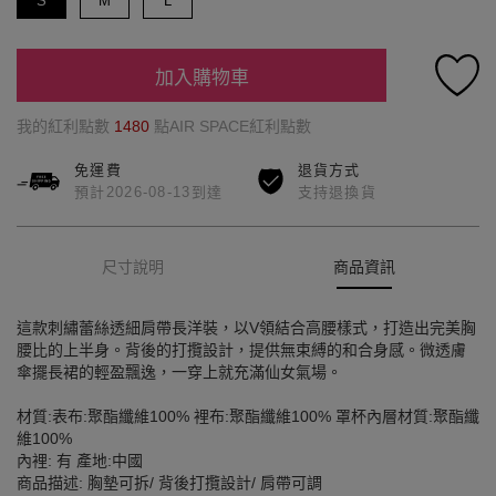
S
M
L
加入購物車
我的紅利點數
1480
點AIR SPACE紅利點數
免運費
退貨方式
預計2026-08-13到達
支持退換貨
尺寸說明
商品資訊
這款刺繡蕾絲透細肩帶長洋裝，以V領結合高腰樣式，打造出完美胸
腰比的上半身。背後的打攬設計，提供無束縛的和合身感。微透膚
傘擺長裙的輕盈飄逸，一穿上就充滿仙女氣場。
材質:表布:聚酯纖維100% 裡布:聚酯纖維100% 罩杯內層材質:聚酯纖
維100%
內裡: 有 產地:中國
商品描述: 胸墊可拆/ 背後打攬設計/ 肩帶可調