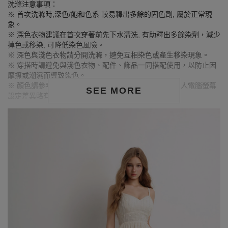
洗滌注意事項：
※ 首次洗滌時,深色/飽和色系 較易釋出多餘的固色劑, 屬於正常現
象。
※ 深色衣物建議在首次穿著前先下水清洗, 有助釋出多餘染劑，減少
掉色或移染, 可降低染色風險。
※ 深色與淺色衣物請分開洗滌，避免互相染色或產生移染現象。
※ 穿搭時請避免與淺色衣物、配件、飾品一同搭配使用，以防止因
摩擦或潮濕而導致染色。
※ 顏色請參考單品圖片較為接近，但因圖檔顏色會因個人電腦螢幕
SEE MORE
設定差異略有不同，請以實際商品顏色為準。
MODEL資訊
身高173cm／胸圍Bust：84cm
腰圍Waist：59cm／臀圍hips：91cm
試穿報告：模特兒穿著S號