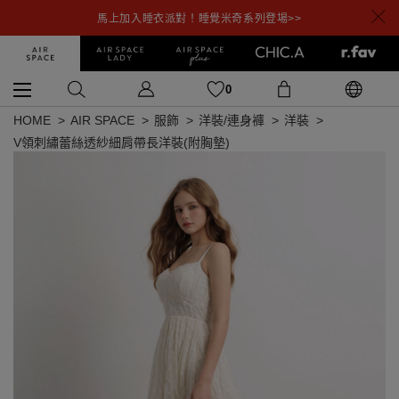
馬上加入睡衣派對！睡覺米奇系列登場>>
0
HOME
AIR SPACE
服飾
洋裝/連身褲
洋裝
V領刺繡蕾絲透紗細肩帶長洋裝(附胸墊)