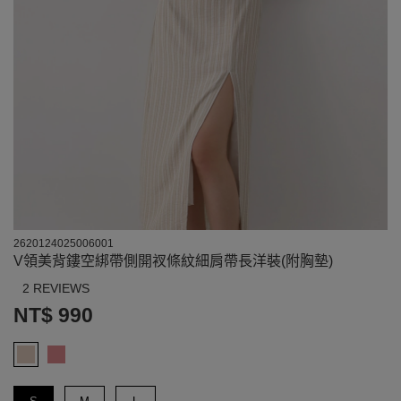
2620124025006001
V領美背鏤空綁帶側開衩條紋細肩帶長洋裝(附胸墊)
2 REVIEWS
NT$ 990