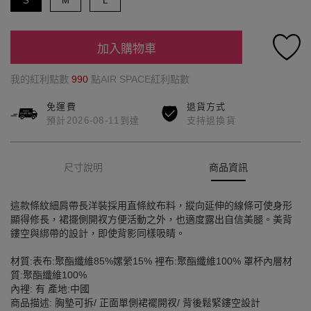
S
M
L
加入購物車
我的紅利點數
990
點AIR SPACE紅利點數
免運費
退貨方式
預計2026-08-11到達
支持退換貨
尺寸說明
商品資訊
這款條紋細肩帶長洋裝採用直條紋布料，縱向延伸的線條可使身形
顯得修長，裙擺側開衩方便活動之外，也適度露出自信美腿。美背
鏤空與綁帶的設計，即使背影同樣吸睛。
材質:表布:聚酯纖維85%嫘縈15% 裡布:聚酯纖維100% 罩杯內層材
質:聚酯纖維100%
內裡: 有 產地:中國
商品描述: 胸墊可拆/ 正面單側裙襬開衩/ 背後鬆緊鏤空設計