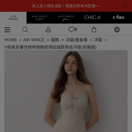
馬上加入睡衣派對！睡覺米奇系列登場>>
0
HOME
AIR SPACE
服飾
洋裝/連身褲
洋裝
V領美背鏤空綁帶側開衩條紋細肩帶長洋裝(附胸墊)