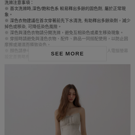
洗滌注意事項：
※ 首次洗滌時,深色/飽和色系 較易釋出多餘的固色劑, 屬於正常現
象。
※ 深色衣物建議在首次穿著前先下水清洗, 有助釋出多餘染劑，減少
掉色或移染, 可降低染色風險。
※ 深色與淺色衣物請分開洗滌，避免互相染色或產生移染現象。
※ 穿搭時請避免與淺色衣物、配件、飾品一同搭配使用，以防止因
摩擦或潮濕而導致染色。
※ 顏色請參考單品圖片較為接近，但因圖檔顏色會因個人電腦螢幕
SEE MORE
設定差異略有不同，請以實際商品顏色為準。
MODEL資訊
身高177cm／胸圍Bust：83cm
腰圍Waist：60cm／臀圍hips：89cm
試穿報告：模特兒穿著S號