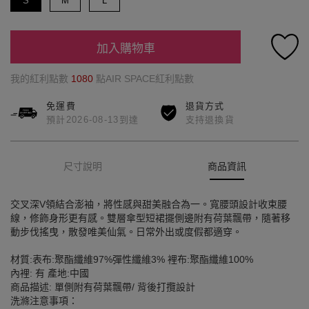
S
M
L
加入購物車
我的紅利點數
1080
點AIR SPACE紅利點數
免運費
退貨方式
預計2026-08-13到達
支持退換貨
尺寸說明
商品資訊
交叉深V領結合澎袖，將性感與甜美融合為一。寬腰頭設計收束腰
線，修飾身形更有感。雙層傘型短裙擺側邊附有荷葉飄帶，隨著移
動步伐搖曳，散發唯美仙氣。日常外出或度假都適穿。
材質:表布:聚酯纖維97%彈性纖維3% 裡布:聚酯纖維100%
內裡: 有 產地:中國
商品描述: 單側附有荷葉飄帶/ 背後打攬設計
洗滌注意事項：