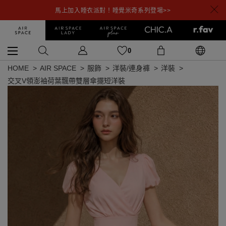
馬上加入睡衣派對！睡覺米奇系列登場>>
0
HOME
AIR SPACE
服飾
洋裝/連身褲
洋裝
交叉V領澎袖荷葉飄帶雙層傘擺短洋裝