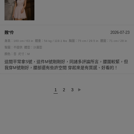
魏*伶
2026-07-23
身高：160 cm / 63 in
體重：54 kg / 119.1 lbs
胸圍：75 cm / 29.5 in
腰圍：71 cm / 28 in
臀圍：不提供
體型：沙漏型
顏色：杏
尺寸：M
這間平常拿S號，這件M號剛剛好，同諸多評論所言，腰圍較緊，但
我穿M號剛好，腰部還有些許空間 穿起來是有質感、好看的！
1
2
3