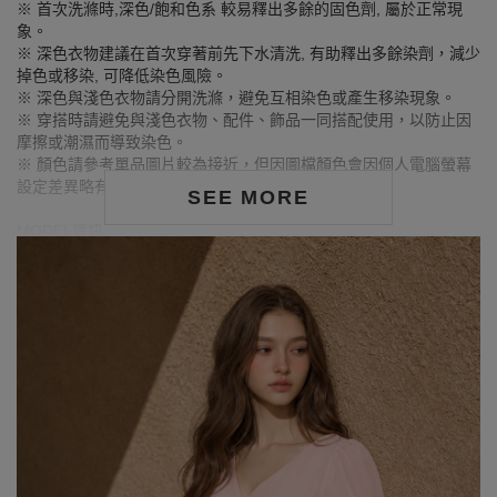
※ 首次洗滌時,深色/飽和色系 較易釋出多餘的固色劑, 屬於正常現
象。
※ 深色衣物建議在首次穿著前先下水清洗, 有助釋出多餘染劑，減少
掉色或移染, 可降低染色風險。
※ 深色與淺色衣物請分開洗滌，避免互相染色或產生移染現象。
※ 穿搭時請避免與淺色衣物、配件、飾品一同搭配使用，以防止因
摩擦或潮濕而導致染色。
※ 顏色請參考單品圖片較為接近，但因圖檔顏色會因個人電腦螢幕
設定差異略有不同，請以實際商品顏色為準。
SEE MORE
MODEL資訊
身高177cm／胸圍Bust：83cm
腰圍Waist：60cm／臀圍hips：89cm
試穿報告：模特兒穿著S號