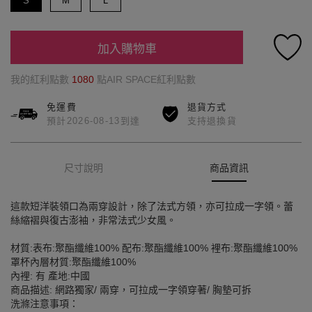
S
M
L
加入購物車
我的紅利點數
1080
點AIR SPACE紅利點數
免運費
退貨方式
預計2026-08-13到達
支持退換貨
尺寸說明
商品資訊
這款短洋裝領口為兩穿設計，除了法式方領，亦可拉成一字領。蕾
絲縮褶與復古澎袖，非常法式少女風。
材質:表布:聚酯纖維100% 配布:聚酯纖維100% 裡布:聚酯纖維100%
罩杯內層材質:聚酯纖維100%
內裡: 有 產地:中國
商品描述: 網路獨家/ 兩穿，可拉成一字領穿著/ 胸墊可拆
洗滌注意事項：