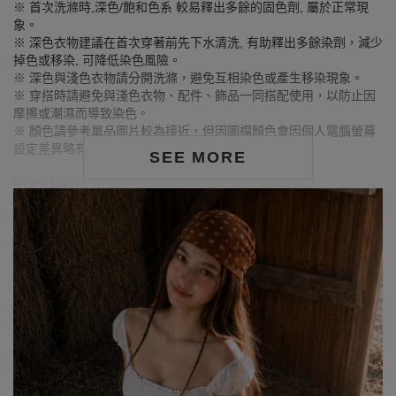
※ 首次洗滌時,深色/飽和色系 較易釋出多餘的固色劑, 屬於正常現
象。
※ 深色衣物建議在首次穿著前先下水清洗, 有助釋出多餘染劑，減少
掉色或移染, 可降低染色風險。
※ 深色與淺色衣物請分開洗滌，避免互相染色或產生移染現象。
※ 穿搭時請避免與淺色衣物、配件、飾品一同搭配使用，以防止因
摩擦或潮濕而導致染色。
※ 顏色請參考單品圖片較為接近，但因圖檔顏色會因個人電腦螢幕
設定差異略有不同，請以實際商品顏色為準。
SEE MORE
MODEL資訊
身高177cm／胸圍Bust：83cm
腰圍Waist：60cm／臀圍hips：89cm
試穿報告：模特兒穿著S號