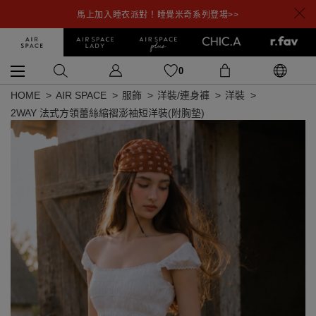
馬上加入睡衣派對！睡覺米奇系列登場>>
0
HOME
AIR SPACE
服飾
洋裝/連身褲
洋裝
2WAY 法式方領蕾絲縮褶澎袖短洋裝(附胸墊)