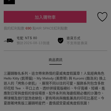
F
加入購物車
我的紅利點數
690
點AIR SPACE紅利點數
宅配 NT$ 80
退貨方式
預計2026-08-13到達
不支持退換貨
商品資訊
三麗鷗聯名系列，這次帶來熱情的夏威夷度假篇章！人氣經典角色
Hello Kitty (凱蒂貓)、My Melody (美樂蒂) 與 Kuromi (酷洛米) 換上
迷人的「烤焦小麥肌」，展現不同以往的可愛。服飾系列包含多款
印花短 Tee 、平口上衣、透紗拼接寬版襯衫、牛仔寬褲、短褲，能
應對日常與度假的穿搭場景。配件系列有海邊假期必備的沙灘巾、
棒球帽及旅行盥洗收納包，更有時尚與機能兼具的印花比基尼。今
夏跟著烤焦版三麗鷗明星們，盡情感受夏威夷度假氛圍！