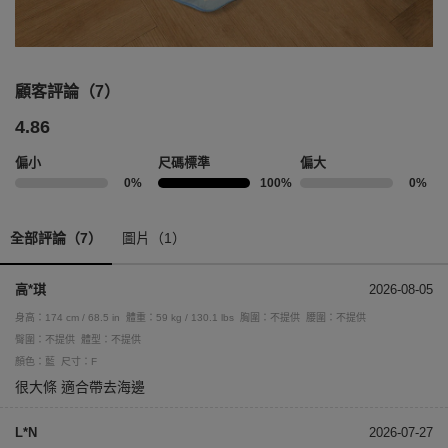
顧客評論（7）
4.86
偏小
尺碼標準
偏大
0%
100%
0%
全部評論（7）
圖片（1）
高*琪
2026-08-05
身高：174 cm / 68.5 in
體重：59 kg / 130.1 lbs
胸圍：不提供
腰圍：不提供
臀圍：不提供
體型：不提供
顏色：藍
尺寸：F
很大條 適合帶去海邊
L*N
2026-07-27