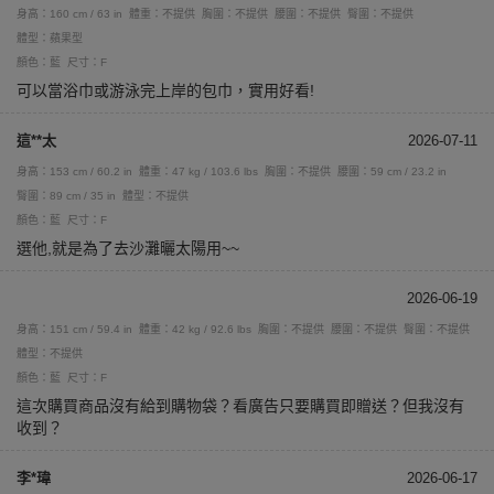
身高：160 cm / 63 in
體重：不提供
胸圍：不提供
腰圍：不提供
臀圍：不提供
體型：蘋果型
顏色：藍
尺寸：F
可以當浴巾或游泳完上岸的包巾，實用好看!
這**太
2026-07-11
身高：153 cm / 60.2 in
體重：47 kg / 103.6 lbs
胸圍：不提供
腰圍：59 cm / 23.2 in
臀圍：89 cm / 35 in
體型：不提供
顏色：藍
尺寸：F
選他,就是為了去沙灘曬太陽用~~
2026-06-19
身高：151 cm / 59.4 in
體重：42 kg / 92.6 lbs
胸圍：不提供
腰圍：不提供
臀圍：不提供
體型：不提供
顏色：藍
尺寸：F
這次購買商品沒有給到購物袋？看廣告只要購買即贈送？但我沒有
收到？
李*瑋
2026-06-17