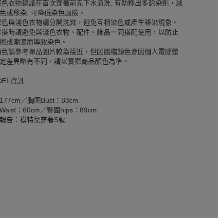
深色衣物建議在首次穿著前先下水清洗, 有助釋出多餘染劑，減
色或移染, 可降低染色風險。
深色與淺色衣物請分開洗滌，避免互相染色或產生移染現象。
穿搭時請避免與淺色衣物、配件、飾品一同搭配使用，以防止
擦或潮濕而導致染色。
顏色請參考單品圖片較為接近，但因圖檔顏色會因個人電腦螢
定差異略有不同，請以實際商品顏色為準。
DEL資訊
177cm／胸圍Bust：83cm
aist：60cm／臀圍hips：89cm
報告：模特兒穿著S號