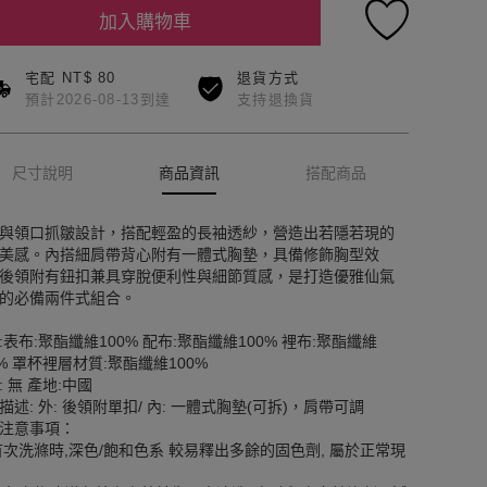
加入購物車
宅配 NT$ 80
退貨方式
預計2026-08-13到達
支持退換貨
尺寸說明
商品資訊
搭配商品
與領口抓皺設計，搭配輕盈的長袖透紗，營造出若隱若現的
美感。內搭細肩帶背心附有一體式胸墊，具備修飾胸型效
後領附有鈕扣兼具穿脫便利性與細節質感，是打造優雅仙氣
的必備兩件式組合。
:表布:聚酯纖維100% 配布:聚酯纖維100% 裡布:聚酯纖維
0% 罩杯裡層材質:聚酯纖維100%
: 無 產地:中國
描述: 外: 後領附單扣/ 內: 一體式胸墊(可拆)，肩帶可調
注意事項：
首次洗滌時,深色/飽和色系 較易釋出多餘的固色劑, 屬於正常現