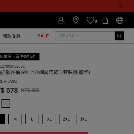
0
鞋款/配件
SALE
夏精選．單件49折起
127002002001
領抓皺長袖透紗上衣細肩帶背心套裝(附胸墊)
REVIEWS
$ 578
NT$ 890
M
L
XL
2XL
3XL