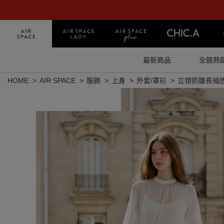
最新商品
全館熱
HOME
AIR SPACE
服飾
上身
外套/罩衫
立領抓皺長袖透