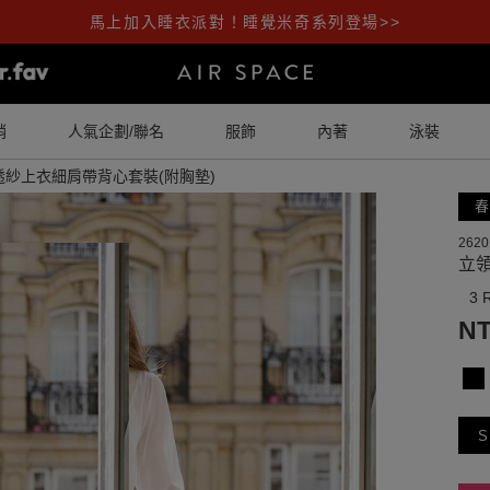
馬上加入睡衣派對！睡覺米奇系列登場>>
銷
人氣企劃/聯名
服飾
內著
泳裝
紗上衣細肩帶背心套裝(附胸墊)
春
2620
立
3 
NT
S