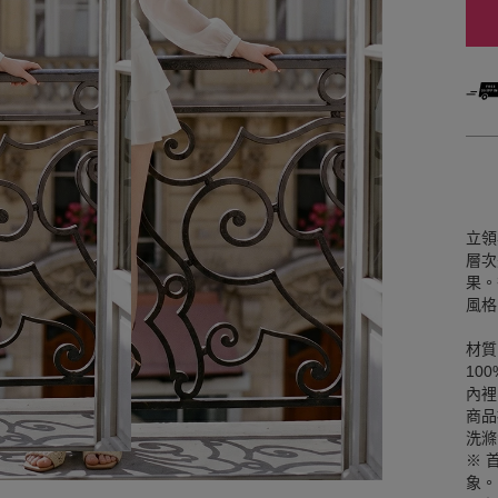
立領
層次
果。
風格
材質
10
內裡
商品
洗滌
※ 
象。