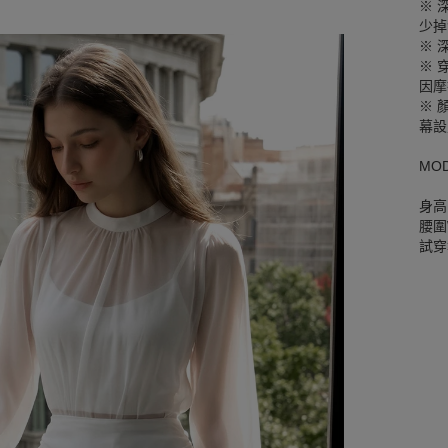
※ 
少掉
※ 
※ 
因摩
※ 
幕設
MO
身高
腰圍W
試穿