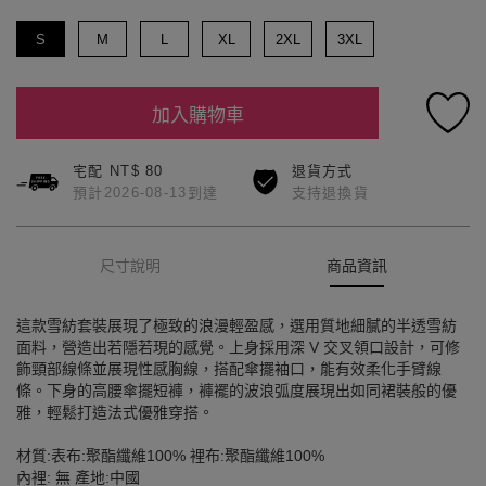
S
M
L
XL
2XL
3XL
加入購物車
宅配 NT$ 80
退貨方式
預計2026-08-13到達
支持退換貨
尺寸說明
商品資訊
這款雪紡套裝展現了極致的浪漫輕盈感，選用質地細膩的半透雪紡
面料，營造出若隱若現的感覺。上身採用深 V 交叉領口設計，可修
飾頸部線條並展現性感胸線，搭配傘擺袖口，能有效柔化手臂線
條。下身的高腰傘擺短褲，褲襬的波浪弧度展現出如同裙裝般的優
雅，輕鬆打造法式優雅穿搭。
材質:表布:聚酯纖維100% 裡布:聚酯纖維100%
內裡: 無 產地:中國