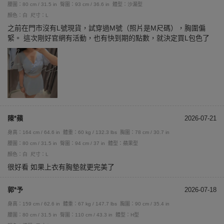
腰圍：80 cm / 31.5 in
臀圍：93 cm / 36.6 in
體型：沙漏型
顏色：白
尺寸：L
之前在門市沒有L號現貨，試穿過M號（照片是M尺碼），胸圍偏
緊。 這次剛好官網有活動，也有快到期的點數，就決定買L包色了
陳*蘋
2026-07-21
身高：164 cm / 64.6 in
體重：60 kg / 132.3 lbs
胸圍：78 cm / 30.7 in
腰圍：80 cm / 31.5 in
臀圍：94 cm / 37 in
體型：蘋果型
顏色：白
尺寸：L
很好看 如果上衣有胸墊就更完美了
郭*予
2026-07-18
身高：159 cm / 62.6 in
體重：67 kg / 147.7 lbs
胸圍：90 cm / 35.4 in
腰圍：80 cm / 31.5 in
臀圍：110 cm / 43.3 in
體型：H型