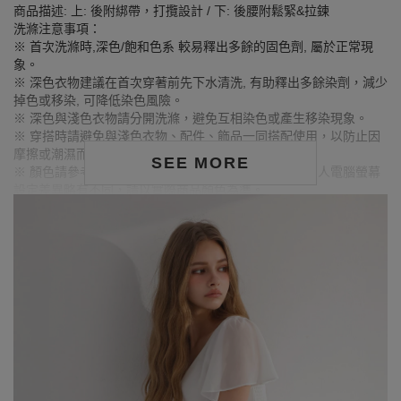
商品描述: 上: 後附綁帶，打攬設計 / 下: 後腰附鬆緊&拉鍊
洗滌注意事項：
※ 首次洗滌時,深色/飽和色系 較易釋出多餘的固色劑, 屬於正常現
象。
※ 深色衣物建議在首次穿著前先下水清洗, 有助釋出多餘染劑，減少
掉色或移染, 可降低染色風險。
※ 深色與淺色衣物請分開洗滌，避免互相染色或產生移染現象。
※ 穿搭時請避免與淺色衣物、配件、飾品一同搭配使用，以防止因
摩擦或潮濕而導致染色。
SEE MORE
※ 顏色請參考單品圖片較為接近，但因圖檔顏色會因個人電腦螢幕
設定差異略有不同，請以實際商品顏色為準。
MODEL資訊
身高173cm／胸圍Bust：84cm
腰圍Waist：59cm／臀圍hips：91cm
試穿報告：模特兒穿著S號
身高177cm／胸圍Bust：83cm
腰圍Waist：60cm／臀圍hips：89cm
試穿報告：模特兒穿著S號