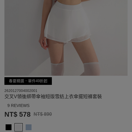
春夏精選．單件49折起
2620127004002001
交叉V領後綁帶傘袖短版雪紡上衣傘擺短褲套裝
9 REVIEWS
NT$ 578
NT$ 890