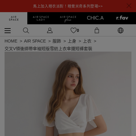
馬上加入睡衣派對！睡覺米奇系列登場>>
0
HOME
AIR SPACE
服飾
上身
上衣
交叉V領後綁帶傘袖短版雪紡上衣傘擺短褲套裝