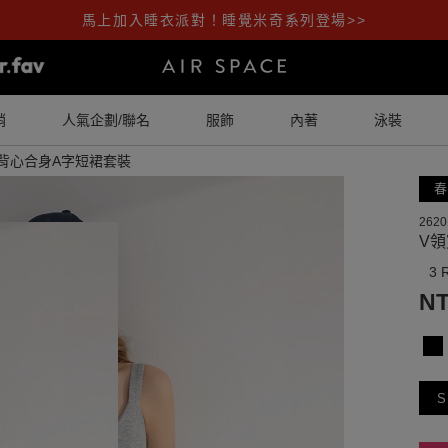
馬上加入睡衣派對！睡覺米奇系列登場>>
銷
人氣企劃/聯名
服飾
內著
泳裝
A背心合身A字短裙套裝
春
2620
V
3 
NT
S