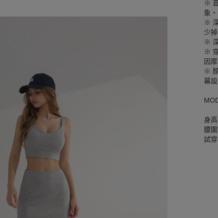
※ 
象。
※ 
少掉
※ 
※ 
因摩
※ 
幕設
MO
身高
腰圍W
試穿