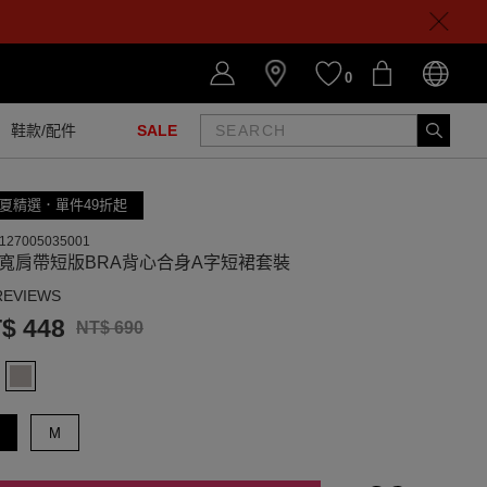
0
鞋款/配件
SALE
夏精選．單件49折起
127005035001
領寬肩帶短版BRA背心合身A字短裙套裝
REVIEWS
$ 448
NT$ 690
M