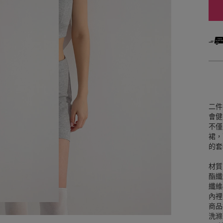
二件
會健
不僅
裙，
的套
材質
酯纖
纖維
內裡
商品
洗滌