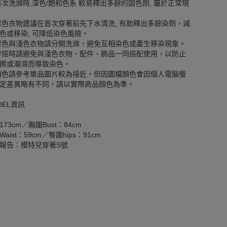
首次洗滌時,深色/飽和色系 較易釋出多餘的固色劑, 屬於正常現
深色衣物建議在首次穿著前先下水清洗, 有助釋出多餘染劑，減
色或移染, 可降低染色風險。
深色與淺色衣物請分開洗滌，避免互相染色或產生移染現象。
穿搭時請避免與淺色衣物、配件、飾品一同搭配使用，以防止
擦或潮濕而導致染色。
顏色請參考單品圖片較為接近，但因圖檔顏色會因個人電腦螢
定差異略有不同，請以實際商品顏色為準。
DEL資訊
173cm／胸圍Bust：84cm
aist：59cm／臀圍hips：91cm
報告：模特兒穿著S號