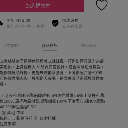
加入購物車
宅配 NT$ 80
退貨方式
預計2026-08-13到達
支持退換貨
尺寸說明
商品資訊
搭配商品
式套裝結合了運動休閒與美式辣妹風，打造出極具活力的都
美形象。上身採用大 V 領寬肩帶設計，結合窄版短版剪裁，
能修飾肩頸線條，更能展現俐落腰身。下身搭配合身A字短
可修飾大腿肉肉，展現逆天長腿。是套兼具時尚感與舒適度
裝。
:上身表布:棉48%聚酯纖維46.5%彈性纖維5.5% 上身裡布:聚
維100% 罩杯內層材質:聚酯纖維100% 下身表布:棉48%聚酯
46.5%彈性纖維5.5%
: 無 產地:中國
描述: 上: 胸墊可拆 下: 後附拉鍊
注意事項：