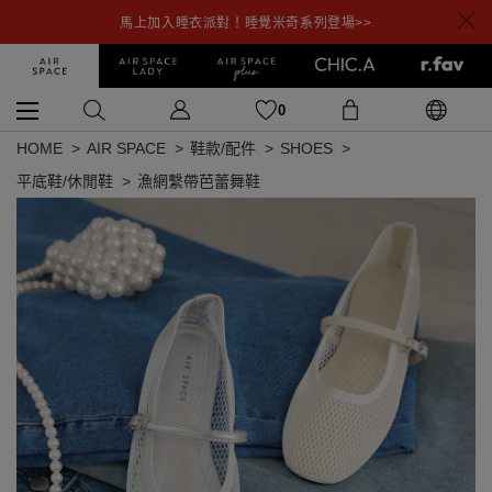
馬上加入睡衣派對！睡覺米奇系列登場>>
0
HOME
AIR SPACE
鞋款/配件
SHOES
平底鞋/休閒鞋
漁網繫帶芭蕾舞鞋