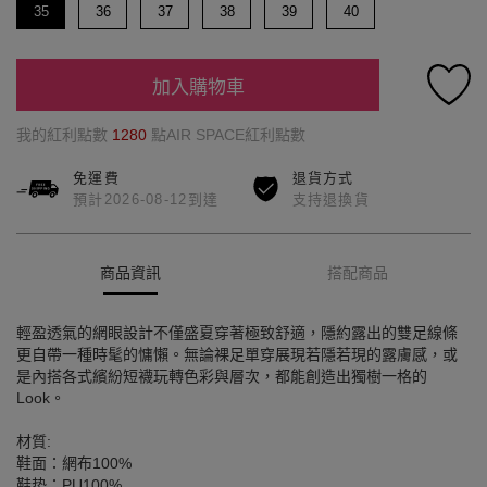
35
36
37
38
39
40
加入購物車
我的紅利點數
1280
點AIR SPACE紅利點數
免運費
退貨方式
預計2026-08-12到達
支持退換貨
商品資訊
搭配商品
輕盈透氣的網眼設計不僅盛夏穿著極致舒適，隱約露出的雙足線條
更自帶一種時髦的慵懶。無論裸足單穿展現若隱若現的露膚感，或
是內搭各式繽紛短襪玩轉色彩與層次，都能創造出獨樹一格的
Look。
材質:
鞋面：網布100%
鞋垫：PU100%