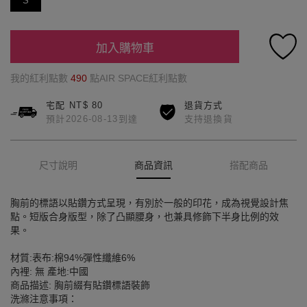
S
加入購物車
我的紅利點數
490
點AIR SPACE紅利點數
宅配 NT$ 80
退貨方式
預計2026-08-13到達
支持退換貨
尺寸說明
商品資訊
搭配商品
胸前的標語以貼鑽方式呈現，有別於一般的印花，成為視覺設計焦
點。短版合身版型，除了凸顯腰身，也兼具修飾下半身比例的效
果。
材質:表布:棉94%彈性纖維6%
內裡: 無 產地:中國
商品描述: 胸前綴有貼鑽標語裝飾
洗滌注意事項：