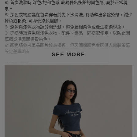
※ 首次洗滌時,深色/飽和色系 較易釋出多餘的固色劑, 屬於正常現
象。
※ 深色衣物建議在首次穿著前先下水清洗, 有助釋出多餘染劑，減少
掉色或移染, 可降低染色風險。
※ 深色與淺色衣物請分開洗滌，避免互相染色或產生移染現象。
※ 穿搭時請避免與淺色衣物、配件、飾品一同搭配使用，以防止因
摩擦或潮濕而導致染色。
※ 顏色請參考單品圖片較為接近，但因圖檔顏色會因個人電腦螢幕
設定差異略有不同，請以實際商品顏色為準。
SEE MORE
MODEL資訊
身高168cm／胸圍Bust：81cm
腰圍Waist：61cm／臀圍hips：86cm
試穿報告：模特兒穿著S號