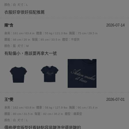
顏色：白
尺寸：L
衣服好穿很好搭配推薦
陳*含
2026-07-14
身高：161 cm / 63.4 in
體重：55 kg / 121.3 lbs
胸圍：75 cm / 29.5 in
腰圍：66 cm / 26 in
臀圍：85 cm / 33.5 in
體型：不提供
顏色：藍
尺寸：M
有點偏小，應該要再拿大一號
王*雯
2026-07-01
身高：162 cm / 63.8 in
體重：58 kg / 127.9 lbs
胸圍：90 cm / 35.4 in
腰圍：80 cm / 31.5 in
臀圍：92 cm / 36.2 in
體型：蘋果型
顏色：白
尺寸：L
價格便宜版型好看缺點容易皺洗完還是皺的