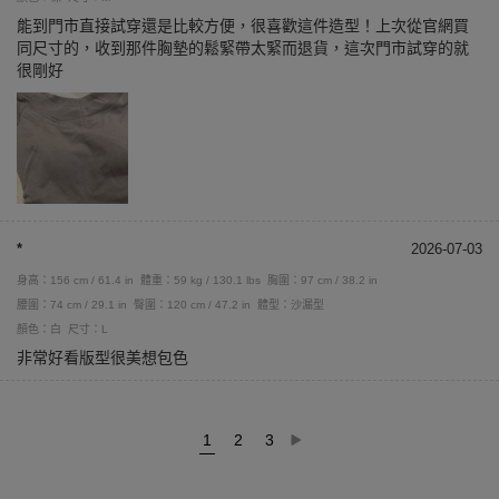
能到門市直接試穿還是比較方便，很喜歡這件造型！上次從官網買
同尺寸的，收到那件胸墊的鬆緊帶太緊而退貨，這次門市試穿的就
很剛好
*
2026-07-03
身高：156 cm / 61.4 in
體重：59 kg / 130.1 lbs
胸圍：97 cm / 38.2 in
腰圍：74 cm / 29.1 in
臀圍：120 cm / 47.2 in
體型：沙漏型
顏色：白
尺寸：L
非常好看版型很美想包色
1
2
3