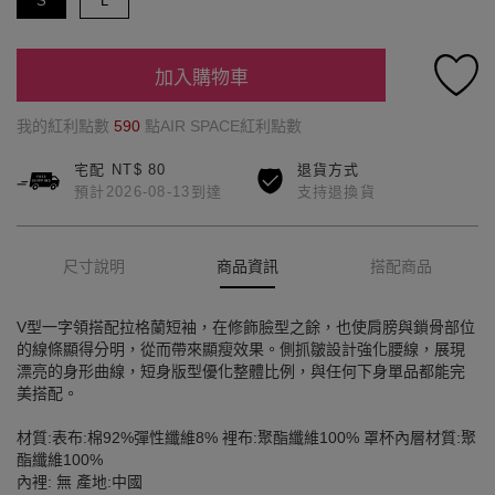
S
L
加入購物車
我的紅利點數
590
點AIR SPACE紅利點數
宅配 NT$ 80
退貨方式
預計2026-08-13到達
支持退換貨
尺寸說明
商品資訊
搭配商品
V型一字領搭配拉格蘭短袖，在修飾臉型之餘，也使肩膀與鎖骨部位
的線條顯得分明，從而帶來顯瘦效果。側抓皺設計強化腰線，展現
漂亮的身形曲線，短身版型優化整體比例，與任何下身單品都能完
美搭配。
材質:表布:棉92%彈性纖維8% 裡布:聚酯纖維100% 罩杯內層材質:聚
酯纖維100%
內裡: 無 產地:中國