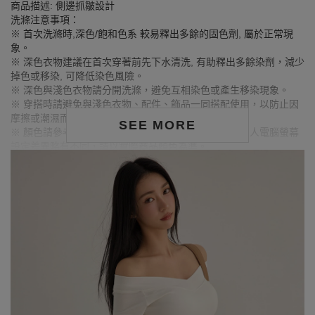
商品描述: 側邊抓皺設計
洗滌注意事項：
※ 首次洗滌時,深色/飽和色系 較易釋出多餘的固色劑, 屬於正常現
象。
※ 深色衣物建議在首次穿著前先下水清洗, 有助釋出多餘染劑，減少
掉色或移染, 可降低染色風險。
※ 深色與淺色衣物請分開洗滌，避免互相染色或產生移染現象。
※ 穿搭時請避免與淺色衣物、配件、飾品一同搭配使用，以防止因
摩擦或潮濕而導致染色。
SEE MORE
※ 顏色請參考單品圖片較為接近，但因圖檔顏色會因個人電腦螢幕
設定差異略有不同，請以實際商品顏色為準。
MODEL資訊
身高168cm／胸圍Bust：81cm
腰圍Waist：61cm／臀圍hips：86cm
試穿報告：模特兒穿著S號