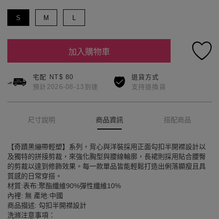
S
M
L
加入購物車
宅配 NT$ 80
退貨方式
預計2026-08-13到達
支持退換貨
尺寸說明
商品資訊
搭配商品
【奇蹟黑繃帶輕塑】系列，背心與洋裝採用正面勾扣半開襟設計以
及獨特的拼接剪裁，來強化胸型與腰線輪廓，長裙則採用貼合腰臀
的剪裁以達到修飾效果。每一款單品皆能輕鬆打造出俐落顯瘦且具
質感的日常穿搭。
材質:表布:聚酯纖維90%彈性纖維10%
內裡: 無 產地:中國
商品描述: 勾扣半開襟設計
洗滌注意事項：