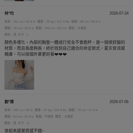
林*均
2026-07-24
身高：161 cm / 63.4 in
體重：55 kg / 121.3 lbs
胸圍：98 cm / 38.6 in
腰圍：76 cm / 29.9 in
臀圍：100 cm / 39.4 in
體型：沙漏型
顏色：黑
尺寸：L
顏色多樣化，內部的胸墊一體成行完全不會跑杯，是一個很舒服的
材質，而且長度夠長，終於找到自己適合的命定款式，夏天穿涼感
親膚，可以搭個外罩更好看❤️❤️❤️
劉*璞
2026-07-06
身高：165 cm / 65 in
體重：47 kg / 103.6 lbs
胸圍：70 cm / 27.6 in
腰圍：63 cm / 24.8 in
臀圍：不提供
體型：沙漏型
顏色：黑
尺寸：S
穿起來感覺質感不錯~