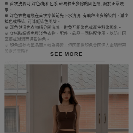
※ 首次洗滌時,深色/飽和色系 較易釋出多餘的固色劑, 屬於正常現
象。
※ 深色衣物建議在首次穿著前先下水清洗, 有助釋出多餘染劑，減少
掉色或移染, 可降低染色風險。
※ 深色與淺色衣物請分開洗滌，避免互相染色或產生移染現象。
※ 穿搭時請避免與淺色衣物、配件、飾品一同搭配使用，以防止因
摩擦或潮濕而導致染色。
※ 顏色請參考單品圖片較為接近，但因圖檔顏色會因個人電腦螢幕
設定差異略有不同，請以實際商品顏色為準。
SEE MORE
MODEL資訊
身高164cm／胸圍Bust：73cm
腰圍Waist：59cm／臀圍hips：85cm
試穿報告：模特兒穿著S號
身高168cm／胸圍Bust：81cm
腰圍Waist：61cm／臀圍hips：86cm
試穿報告：模特兒穿著S號