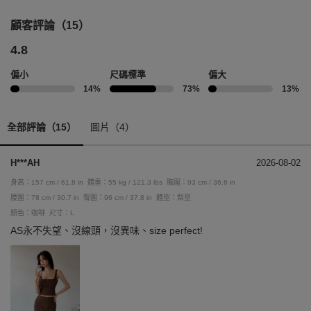
顧客評論（15）
4.8
偏小
尺碼標準
偏大
14%
73%
13%
全部評論（15）
圖片（4）
H***AH
2026-08-02
身高：157 cm / 61.8 in
體重：55 kg / 121.3 lbs
胸圍：93 cm / 36.6 in
腰圍：78 cm / 30.7 in
臀圍：96 cm / 37.8 in
體型：梨型
顏色：咖啡
尺寸：L
AS永不失望、沒線頭，沒異味、size perfect!