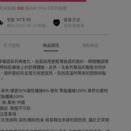
的紅利點數
590
點AIR SPACE紅利點數
宅配 NT$ 80
退貨方式
預計2026-08-13到達
支持退換貨
尺寸說明
商品資訊
搭配商品
R零著感系列再進化，全面採用更輕薄無感的面料，瞬間觸感降
帶給肌膚無上的舒適體驗。此外，全系列單品的胸墊亦同步
，提供更好的支撐力與透氣性，告別高溫所帶來的悶熱與黏
。
:表布:嫘縈92%彈性纖維8% 裡布:聚酯纖維100% 罩杯內層材
聚酯纖維100%
: 無 產地:中國
描述: 胸墊不可拆
注意事項：
首次洗滌時,深色/飽和色系 較易釋出多餘的固色劑, 屬於正常現