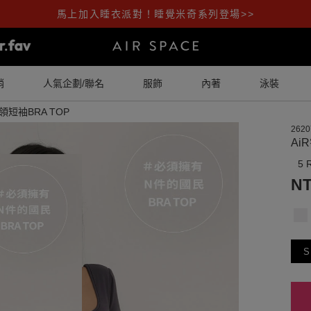
馬上加入睡衣派對！睡覺米奇系列登場>>
銷
人氣企劃/聯名
服飾
內著
泳裝
領短袖BRA TOP
2620
Ai
5 
NT
S