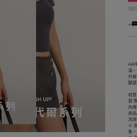
我
Ai
溫，
升級
膩感
材質
質:
內裡
商品
洗滌
※ 
象。