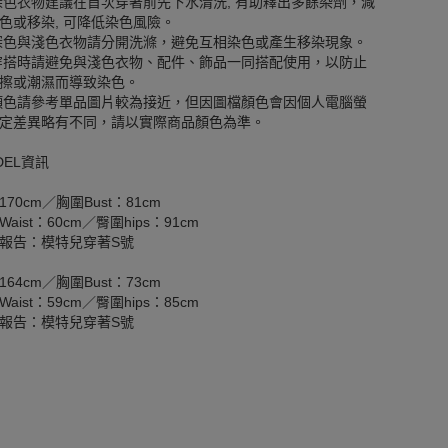
深色衣物建議在首次穿著前先下水清洗, 有助釋出多餘染劑，減
色或移染, 可降低染色風險。
深色與淺色衣物請分開洗滌，避免互相染色或產生移染現象。
穿搭時請避免與淺色衣物、配件、飾品一同搭配使用，以防止
擦或潮濕而導致染色。
顏色請參考單品圖片較為接近，但因圖檔顏色會因個人電腦螢
定差異略有不同，請以實際商品顏色為準。
DEL資訊
170cm／胸圍Bust：81cm
aist：60cm／臀圍hips：91cm
報告：模特兒穿著S號
164cm／胸圍Bust：73cm
aist：59cm／臀圍hips：85cm
報告：模特兒穿著S號