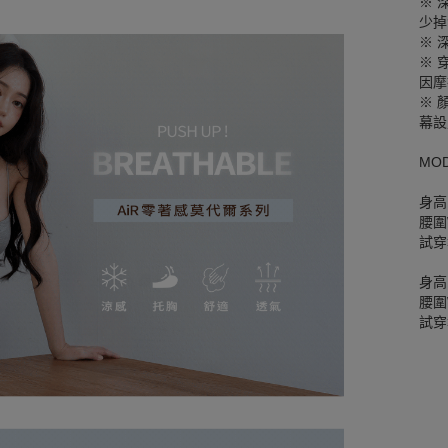
※ 
少掉
※ 
※ 
因摩
※ 
幕設
MO
身高
腰圍W
試穿
身高
腰圍W
試穿