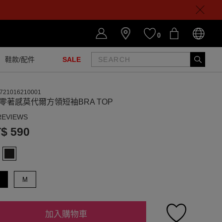
0
鞋款/配件
SALE
721016210001
R零著感莫代爾方領短袖BRA TOP
REVIEWS
$ 590
M
加入購物車