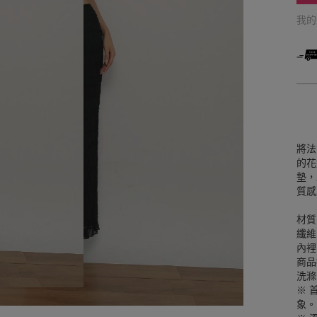
我
將法
的花
墊，
質感
材質
纖維
內裡
商品
洗滌
※ 
象。