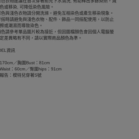
深色衣物建議在首次穿著前先下水清洗, 有助釋出多餘染劑，減
色或移染, 可降低染色風險。
深色與淺色衣物請分開洗滌，避免互相染色或產生移染現象。
穿搭時請避免與淺色衣物、配件、飾品一同搭配使用，以防止
擦或潮濕而導致染色。
顏色請參考單品圖片較為接近，但因圖檔顏色會因個人電腦螢
定差異略有不同，請以實際商品顏色為準。
DEL資訊
170cm／胸圍Bust：81cm
aist：60cm／臀圍hips：91cm
報告：模特兒穿著S號