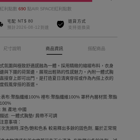
的紅利點數
690
點AIR SPACE紅利點數
宅配 NT$ 80
退貨方式
預計2026-08-12到達
支持退換貨
尺寸說明
商品資訊
搭配商品
式氛圍與極致舒適感融為一體。採用精緻的縮褶布料，衣身
邊與下擺的荷葉邊，展現出輕熟的性感魅力。內附一體式胸
直接穿上即可出門，是打造夏日清爽穿搭或作為內搭上衣的
度假風穿搭的首選。
:表布:聚酯纖維100% 裡布:聚酯纖維100% 罩杯內層材質:聚酯
100%
: 無 產地:中國
描述: 一體式胸墊/ 肩帶不可調
注意事項：
首次洗滌時,深色/飽和色系 較易釋出多餘的固色劑, 屬於正常現