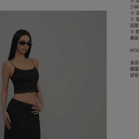
※ 
少掉
※ 
※ 
因摩
※ 
幕設
MO
身高
腰圍W
試穿