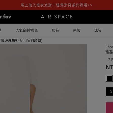
馬上加入睡衣派對！睡覺米奇系列登場>>
銷
人氣企劃/聯名
服飾
內著
泳裝
擺細肩帶短版上衣(附胸墊)
2620
縮
7 
NT
S