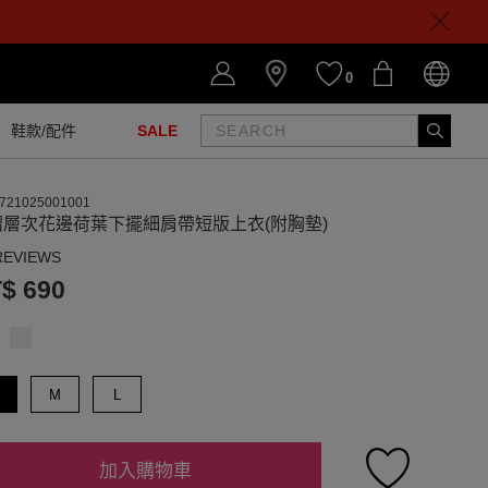
0
鞋款/配件
SALE
721025001001
褶層次花邊荷葉下擺細肩帶短版上衣(附胸墊)
REVIEWS
$ 690
M
L
加入購物車