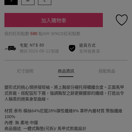
S
M
L
加入購物車
我的紅利點數
590
點AIR SPACE紅利點數
宅配 NT$ 80
退貨方式
預計2026-08-12到達
支持退換貨
尺寸說明
商品資訊
搭配商品
變形式的桃心領拼接短袖，將上胸部分襯托得穠纖合度。正面馬甲
式剪裁，搭配弧形下擺，強調胸型之餘更顯腰部的纖細，打造出令
人稱羨的絕美身型曲線。
材質:表布:橫絲64%尼龍28%彈性纖維8% 罩杯內層材質:聚酯纖維
100%
內裡: 無 產地:中國
商品描述: 一體式胸墊(可拆)/ 馬甲式剪裁設計