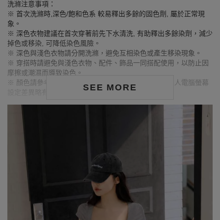
洗滌注意事項：
※ 首次洗滌時,深色/飽和色系 較易釋出多餘的固色劑, 屬於正常現
象。
※ 深色衣物建議在首次穿著前先下水清洗, 有助釋出多餘染劑，減少
掉色或移染, 可降低染色風險。
※ 深色與淺色衣物請分開洗滌，避免互相染色或產生移染現象。
※ 穿搭時請避免與淺色衣物、配件、飾品一同搭配使用，以防止因
摩擦或潮濕而導致染色。
※ 顏色請參考單品圖片較為接近，但因圖檔顏色會因個人電腦螢幕
SEE MORE
設定差異略有不同，請以實際商品顏色為準。
MODEL資訊
身高170cm／胸圍Bust：81cm
腰圍Waist：60cm／臀圍hips：91cm
試穿報告：模特兒穿著S號
身高164cm／胸圍Bust：73cm
腰圍Waist：59cm／臀圍hips：85cm
試穿報告：模特兒穿著S號