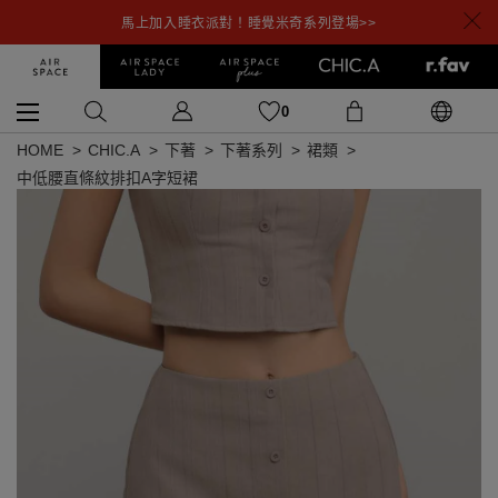
馬上加入睡衣派對！睡覺米奇系列登場>>
0
HOME
CHIC.A
下著
下著系列
裙類
中低腰直條紋排扣A字短裙