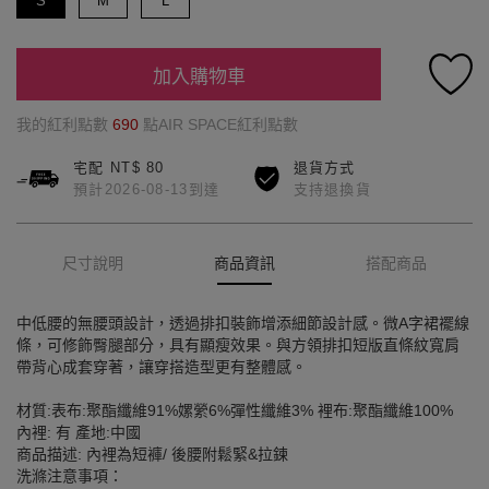
S
M
L
加入購物車
我的紅利點數
690
點AIR SPACE紅利點數
宅配 NT$ 80
退貨方式
預計2026-08-13到達
支持退換貨
尺寸說明
商品資訊
搭配商品
中低腰的無腰頭設計，透過排扣裝飾增添細節設計感。微A字裙襬線
條，可修飾臀腿部分，具有顯瘦效果。與方領排扣短版直條紋寬肩
帶背心成套穿著，讓穿搭造型更有整體感。
材質:表布:聚酯纖維91%嫘縈6%彈性纖維3% 裡布:聚酯纖維100%
內裡: 有 產地:中國
商品描述: 內裡為短褲/ 後腰附鬆緊&拉鍊
洗滌注意事項：