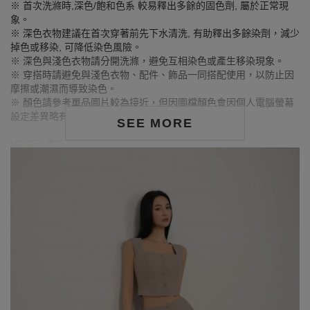
※ 首次洗滌時,深色/飽和色系 較易釋出多餘的固色劑, 屬於正常現
象。
※ 深色衣物建議在首次穿著前先下水清洗, 有助釋出多餘染劑，減少
掉色或移染, 可降低染色風險。
※ 深色與淺色衣物請分開洗滌，避免互相染色或產生移染現象。
※ 穿搭時請避免與淺色衣物、配件、飾品一同搭配使用，以防止因
摩擦或潮濕而導致染色。
※ 顏色請參考單品圖片較為接近，但因圖檔顏色會因個人電腦螢幕
設定差異略有不同，請以實際商品顏色為準。
SEE MORE
MODEL資訊
身高170cm／胸圍Bust：81cm
腰圍Waist：60cm／臀圍hips：91cm
試穿報告：模特兒穿著S號
身高163cm／胸圍Bust：78cm
腰圍Waist：64cm／臀圍hips：86cm
試穿報告：模特兒穿著S號