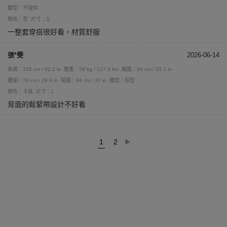
體型：不提供
顏色：杏
尺寸：S
一整套穿搭很好看，材質舒服
張*雯
2026-06-14
身高：158 cm / 62.2 in
體重：58 kg / 127.9 lbs
胸圍：84 cm / 33.1 in
腰圍：76 cm / 29.9 in
臀圍：94 cm / 37 in
體型：梨型
顏色：卡其
尺寸：L
背面的鬆緊帶設計不好看
1
2