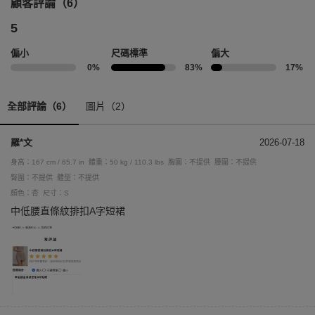
顧客評論（6）
5
偏小
尺碼標準
偏大
0%
83%
17%
全部評論（6）
圖片（2）
羅*文
2026-07-18
身高：167 cm / 65.7 in
體重：50 kg / 110.3 lbs
胸圍：不提供
腰圍：不提供
臀圍：不提供
體型：不提供
顏色：杏
尺寸：S
中低腰直條紋排扣A字短裙