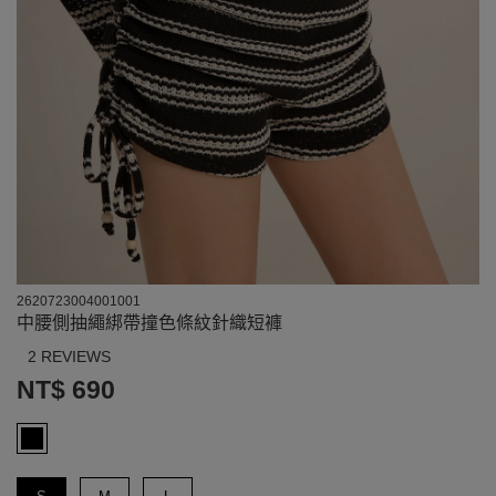
2620723004001001
中腰側抽繩綁帶撞色條紋針織短褲
2 REVIEWS
NT$ 690