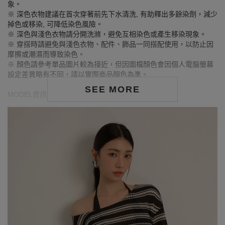
象。
※ 深色衣物建議在首次穿著前先下水清洗, 有助釋出多餘染劑，減少
掉色或移染, 可降低染色風險。
※ 深色與淺色衣物請分開洗滌，避免互相染色或產生移染現象。
※ 穿搭時請避免與淺色衣物、配件、飾品一同搭配使用，以防止因
摩擦或潮濕而導致染色。
※ 顏色請參考單品圖片較為接近，但因圖檔顏色會因個人電腦螢幕
設定差異略有不同，請以實際商品顏色為準。
SEE MORE
MODEL資訊
身高168cm／胸圍Bust：81cm
腰圍Waist：61cm／臀圍hips：86cm
試穿報告：模特兒穿著S號