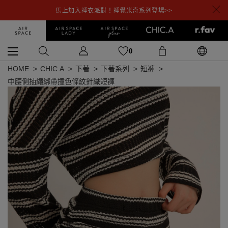
馬上加入睡衣派對！睡覺米奇系列登場>>
0
HOME
CHIC.A
下著
下著系列
短褲
中腰側抽繩綁帶撞色條紋針織短褲