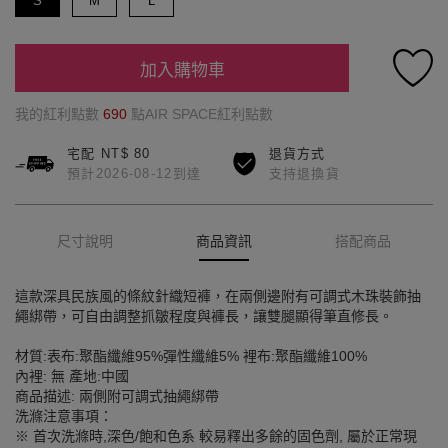
S
M
L
加入購物車
我的紅利點數
690
點AIR SPACE紅利點數
宅配 NT$ 80
退貨方式
預計2026-08-12到達
支持退換貨
尺寸說明
商品資訊
搭配商品
這款深具民族風的條紋針織短褲，在兩側邊附有可調式木珠裝飾抽
繩綁帶，可自由調整抓皺程度與褲長，讓雙腿顯得筆直修長。
材質:表布:聚酯纖維95%彈性纖維5% 裡布:聚酯纖維100%
內裡: 無 產地:中國
商品描述: 兩側附可調式抽繩綁帶
洗滌注意事項：
※ 首次洗滌時,深色/飽和色系 較易釋出多餘的固色劑, 屬於正常現