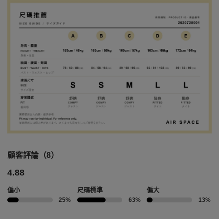
顧客評論（8）
4.88
偏小
尺碼標準
偏大
25%
63%
13%