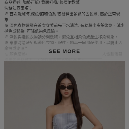
商品描述: 胸墊可拆/ 背面打攬/ 後腰附鬆緊
洗滌注意事項：
※ 首次洗滌時,深色/飽和色系 較易釋出多餘的固色劑, 屬於正常現
象。
※ 深色衣物建議在首次穿著前先下水清洗, 有助釋出多餘染劑，減少
掉色或移染, 可降低染色風險。
※ 深色與淺色衣物請分開洗滌，避免互相染色或產生移染現象。
※ 穿搭時請避免與淺色衣物、配件、飾品一同搭配使用，以防止因
摩擦或潮濕而導致染色。
SEE MORE
※ 顏色請參考單品圖片較為接近，但因圖檔顏色會因個人電腦螢幕
設定差異略有不同，請以實際商品顏色為準。
MODEL資訊
身高164cm／胸圍Bust：73cm
腰圍Waist：59cm／臀圍hips：85cm
試穿報告：模特兒穿著S號