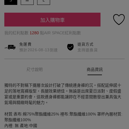
S
M
L
加入購物車
我的紅利點數
1280
點AIR SPACE紅利點數
免運費
退貨方式
預計2026-08-13到達
支持退換貨
尺寸說明
商品資訊
獨特的不對稱下擺層次設計打破了傳統連身褲的沉。搭配延伸感十
足的落地寬褲版型，長腿效果絕佳。無論是出席夏日派對、度假盛
宴或是重要約會，這款連身褲都能讓妳在不經意間散發出兼具強大
氣場與精緻時髦的魅力。
材質:表布:棉75%聚酯纖維25% 裡布:聚酯纖維100% 罩杯內層材質:
聚酯纖維100%
內裡: 無 產地:中國