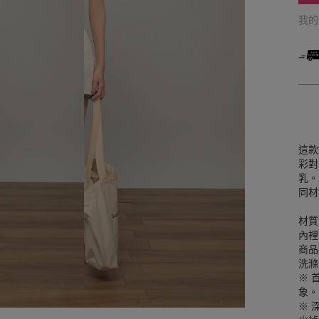
我
這款
彩對
乳。
同材
材質
內裡
商品
洗滌
※ 
象。
※ 