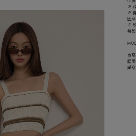
少掉
※ 
※ 
因摩
※ 
幕設
MO
身高
腰圍W
試穿