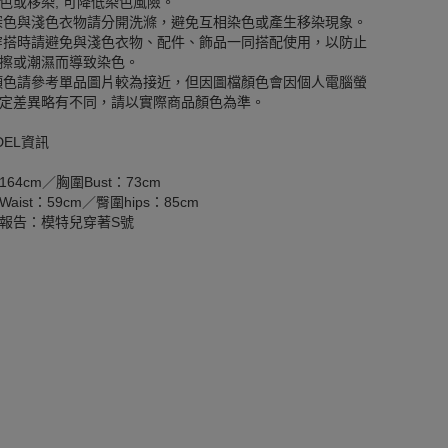
色或移染, 可降低染色風險。
深色與淺色衣物請分開洗滌，避免互相染色或產生移染現象。
穿搭時請避免與淺色衣物、配件、飾品一同搭配使用，以防止
擦或潮濕而導致染色。
顏色請參考單品圖片較為接近，但因圖檔顏色會因個人電腦螢
定差異略有不同，請以實際商品顏色為準。
DEL資訊
164cm／胸圍Bust：73cm
aist：59cm／臀圍hips：85cm
報告：模特兒穿著S號