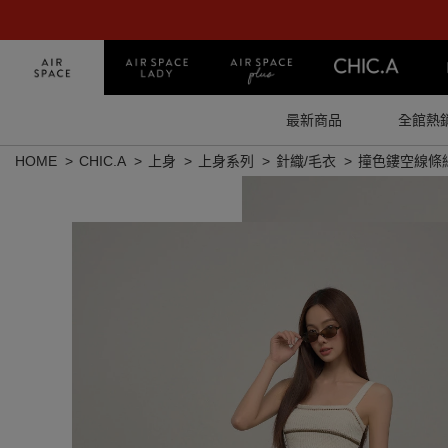
最新商品
全館熱
HOME
CHIC.A
上身
上身系列
針織/毛衣
撞色鏤空線條