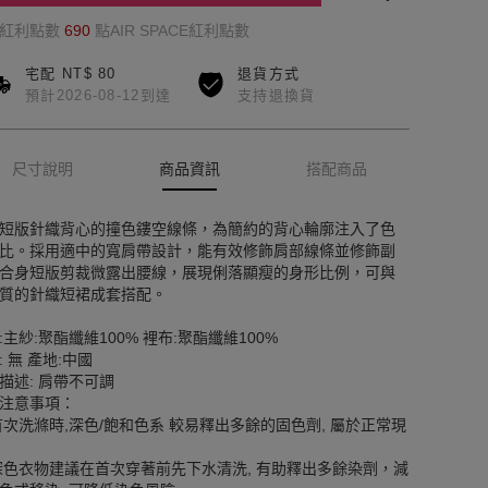
的紅利點數
690
點AIR SPACE紅利點數
宅配 NT$ 80
退貨方式
預計2026-08-12到達
支持退換貨
尺寸說明
商品資訊
搭配商品
短版針織背心的撞色鏤空線條，為簡約的背心輪廓注入了色
比。採用適中的寬肩帶設計，能有效修飾肩部線條並修飾副
合身短版剪裁微露出腰線，展現俐落顯瘦的身形比例，可與
質的針織短裙成套搭配。
:主紗:聚酯纖維100% 裡布:聚酯纖維100%
: 無 產地:中國
描述: 肩帶不可調
注意事項：
首次洗滌時,深色/飽和色系 較易釋出多餘的固色劑, 屬於正常現
深色衣物建議在首次穿著前先下水清洗, 有助釋出多餘染劑，減