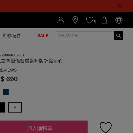
0
鞋款/配件
SALE
729004002001
色鏤空線條細肩帶短版針織背心
REVIEWS
$ 690
M
加入購物車