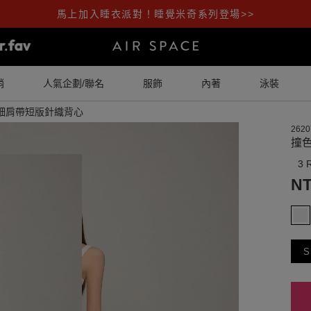
馬上加入睡衣派對！睡覺米奇系列登場>>
銷
人氣企劃/聯名
服飾
內著
泳裝
細肩帶短版針織背心
2620
撞
3 
NT
S