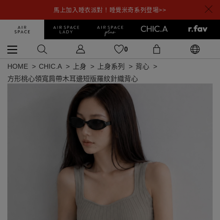
馬上加入睡衣派對！睡覺米奇系列登場>>
0
HOME
CHIC.A
上身
上身系列
背心
方形桃心領寬肩帶木耳邊短版羅紋針織背心