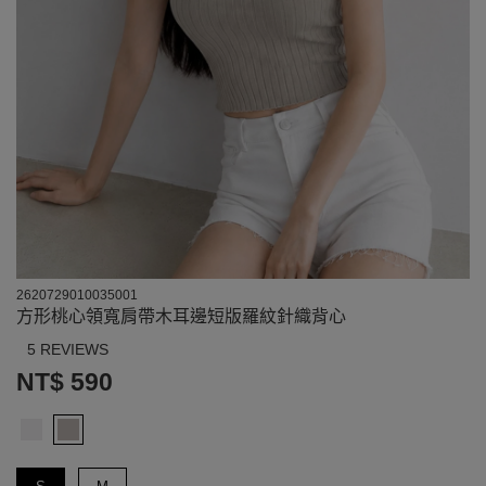
2620729010035001
方形桃心領寬肩帶木耳邊短版羅紋針織背心
5 REVIEWS
NT$ 590