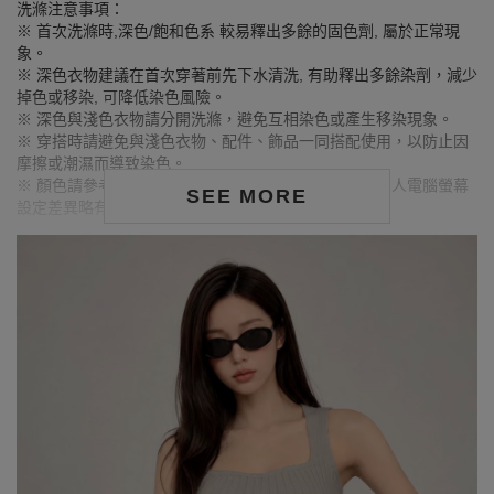
洗滌注意事項：
※ 首次洗滌時,深色/飽和色系 較易釋出多餘的固色劑, 屬於正常現
象。
※ 深色衣物建議在首次穿著前先下水清洗, 有助釋出多餘染劑，減少
掉色或移染, 可降低染色風險。
※ 深色與淺色衣物請分開洗滌，避免互相染色或產生移染現象。
※ 穿搭時請避免與淺色衣物、配件、飾品一同搭配使用，以防止因
摩擦或潮濕而導致染色。
※ 顏色請參考單品圖片較為接近，但因圖檔顏色會因個人電腦螢幕
SEE MORE
設定差異略有不同，請以實際商品顏色為準。
MODEL資訊
身高170cm／胸圍Bust：79cm
腰圍Waist：60cm／臀圍hips：90cm
試穿報告：模特兒穿著S號
身高164cm／胸圍Bust：73cm
腰圍Waist：59cm／臀圍hips：85cm
試穿報告：模特兒穿著S號