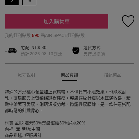
S
M
加入購物車
我的紅利點數
590
點AIR SPACE紅利點數
宅配 NT$ 80
退貨方式
預計2026-08-13到達
支持退換貨
尺寸說明
商品資訊
搭配商品
特殊的方形桃心領型加上寬肩帶，不僅具有小臉效果，也能收副
乳，讓肩膀與上臂線條顯得纖瘦。親膚羅紋針織以木耳邊收邊，精
緻中帶著可愛感。俐落短版剪裁，微露性感腰線，是一款任意搭配
都時髦的針織背心。
材質:主紗:嫘縈50%聚酯纖維30%尼龍20%
內裡: 無 產地:中國
商品描述: 短版設計