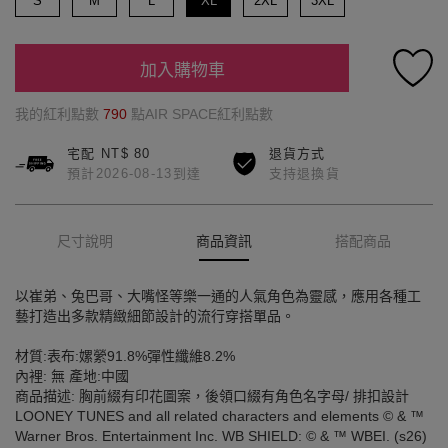
S
M
L
XL
2XL
3XL
加入購物車
我的紅利點數
790
點AIR SPACE紅利點數
宅配 NT$ 80
退貨方式
預計2026-08-13到達
支持退換貨
尺寸說明
商品資訊
搭配商品
以崔弟、兔巴哥、大嘴怪等樂一通的人氣角色為靈感，應用各種工
藝打造出多款精緻細節設計的流行穿搭單品。
材質:表布:嫘縈91.8%彈性纖維8.2%
內裡: 無 產地:中國
商品描述: 胸前綴有印花圖案，後領口綴有角色名字母/ 排扣設計
LOONEY TUNES and all related characters and elements © & ™
Warner Bros. Entertainment Inc. WB SHIELD: © & ™ WBEI. (s26)