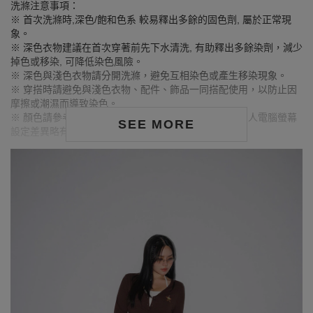
洗滌注意事項：
※ 首次洗滌時,深色/飽和色系 較易釋出多餘的固色劑, 屬於正常現
象。
※ 深色衣物建議在首次穿著前先下水清洗, 有助釋出多餘染劑，減少
掉色或移染, 可降低染色風險。
※ 深色與淺色衣物請分開洗滌，避免互相染色或產生移染現象。
※ 穿搭時請避免與淺色衣物、配件、飾品一同搭配使用，以防止因
摩擦或潮濕而導致染色。
※ 顏色請參考單品圖片較為接近，但因圖檔顏色會因個人電腦螢幕
SEE MORE
設定差異略有不同，請以實際商品顏色為準。
MODEL資訊
身高175cm／胸圍Bust：102cm
腰圍Waist：84cm／臀圍hips：114cm
試穿報告：模特兒穿著XL號