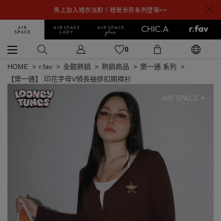
馬上加入睡衣派對！睡覺米奇系列登場>>
0
HOME
r.fav
全館熱銷
熱銷商品
樂一通 系列
【樂一通】 印花字母V領長袖排扣開襟衫