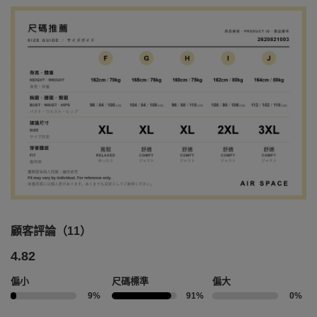
顧客評論（11）
4.82
偏小
尺碼標準
偏大
9%
91%
0%