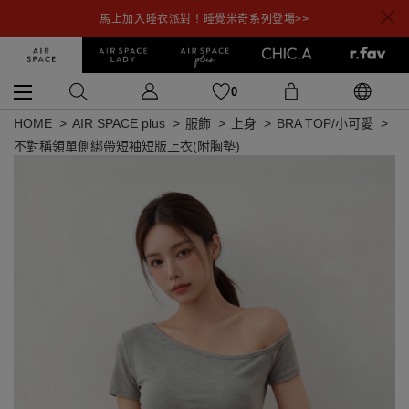
馬上加入睡衣派對！睡覺米奇系列登場>>
0
HOME
AIR SPACE plus
服飾
上身
BRA TOP/小可愛
不對稱領單側綁帶短袖短版上衣(附胸墊)