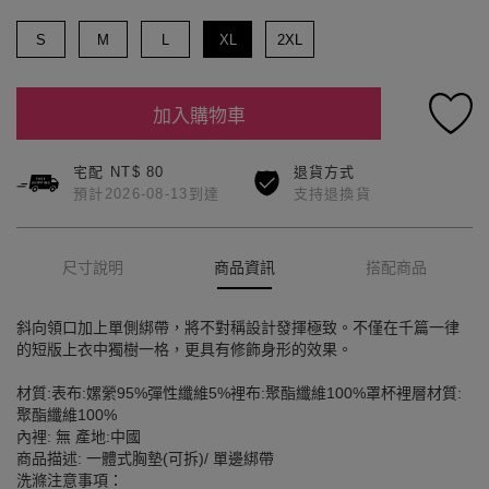
S
M
L
XL
2XL
加入購物車
宅配 NT$ 80
退貨方式
預計2026-08-13到達
支持退換貨
尺寸說明
商品資訊
搭配商品
斜向領口加上單側綁帶，將不對稱設計發揮極致。不僅在千篇一律
的短版上衣中獨樹一格，更具有修飾身形的效果。
材質:表布:嫘縈95%彈性纖維5%裡布:聚酯纖維100%罩杯裡層材質:
聚酯纖維100%
內裡: 無 產地:中國
商品描述: 一體式胸墊(可拆)/ 單邊綁帶
洗滌注意事項：