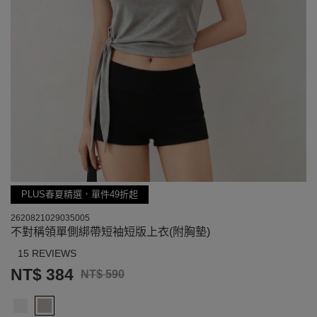
PLUS春夏精選．單件49折起
2620821029035005
不對稱領單側綁帶短袖短版上衣(附胸墊)
15 REVIEWS
NT$ 384
NT$ 590