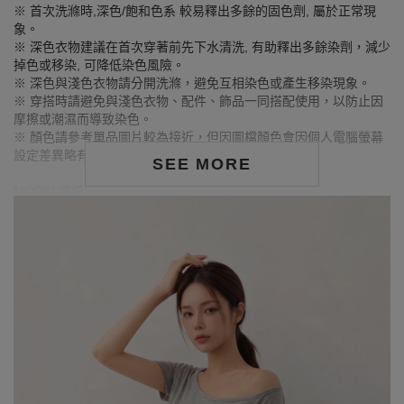
※ 首次洗滌時,深色/飽和色系 較易釋出多餘的固色劑, 屬於正常現
象。
※ 深色衣物建議在首次穿著前先下水清洗, 有助釋出多餘染劑，減少
掉色或移染, 可降低染色風險。
※ 深色與淺色衣物請分開洗滌，避免互相染色或產生移染現象。
※ 穿搭時請避免與淺色衣物、配件、飾品一同搭配使用，以防止因
摩擦或潮濕而導致染色。
※ 顏色請參考單品圖片較為接近，但因圖檔顏色會因個人電腦螢幕
設定差異略有不同，請以實際商品顏色為準。
SEE MORE
MODEL資訊
身高163cm／胸圍Bust：79cm
腰圍Waist：63cm／臀圍hips：85cm
試穿報告：模特兒穿著S號