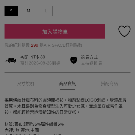
S
M
L
加入購物車
我的紅利點數
299
點AIR SPACE紅利點數
宅配 NT$ 80
退貨方式
預計2026-08-26到達
支持退換貨
尺寸說明
商品資訊
搭配商品
採用條紋針織布料的圓領開襟衫，胸前點綴LOGO刺繡，增添品牌
質感。木耳邊則為修身版型注入可愛少女感，無論單穿或當作罩
衫，都能輕鬆營造清新知性的日常穿搭。
材質:表布:嫘縈95%彈性纖維5%
內裡: 無 產地:中國