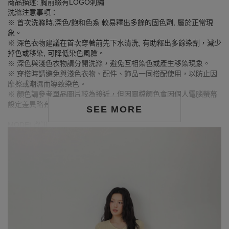
商品描述: 胸前綴有LOGO刺繡
洗滌注意事項：
※ 首次洗滌時,深色/飽和色系 較易釋出多餘的固色劑, 屬於正常現
象。
※ 深色衣物建議在首次穿著前先下水清洗, 有助釋出多餘染劑，減少
掉色或移染, 可降低染色風險。
※ 深色與淺色衣物請分開洗滌，避免互相染色或產生移染現象。
※ 穿搭時請避免與淺色衣物、配件、飾品一同搭配使用，以防止因
摩擦或潮濕而導致染色。
※ 顏色請參考單品圖片較為接近，但因圖檔顏色會因個人電腦螢幕
設定差異略有不同，請以實際商品顏色為準。
SEE MORE
MODEL資訊
身高163cm／胸圍Bust：79cm
腰圍Waist：63cm／臀圍hips：85cm
試穿報告：模特兒穿著S號