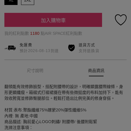
XL
2XL
加入購物車
我的紅利點數
1180
點AIR SPACE紅利點數
免運費
退貨方式
預計2026-08-13到達
支持退換貨
尺寸說明
商品資訊
翻領能有效修飾臉型，搭配附腰帶的設計，明確顯露腰際線條，身
形更顯纖瘦。箱褶式打褶裙擺在帶有些微挺度的布料加持下，能有
效收胯寬並修飾臀腿部位。輕鬆打造出比例完美的修身穿搭。
材質:表布:聚酯纖維75%嫘縈20%彈性纖維5%
內裡: 無 產地:中國
商品描述: 胸前愛心LOGO刺繡/ 附腰帶/ 後腰附鬆緊
洗滌注意事項：