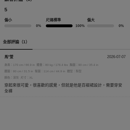
5
偏小
尺碼標準
偏大
0%
100%
0%
全部評論（1）
馬*萱
2026-07-07
身高：170 cm / 66.9 in
體重：80 kg / 176.4 lbs
胸圍：90 cm / 35.4 in
腰圍：80 cm / 31.5 in
臀圍：114 cm / 44.9 in
體型：梨型
顏色：深灰
尺寸：XL
穿起來很可愛，很喜歡的感覺，但就是他是百褶裙設計，需要穿安
全褲