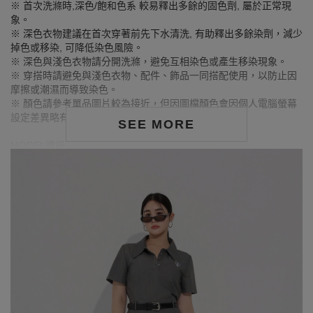
※ 首次洗滌時,深色/飽和色系 較易釋出多餘的固色劑, 屬於正常現
象。
※ 深色衣物建議在首次穿著前先下水清洗, 有助釋出多餘染劑，減少
掉色或移染, 可降低染色風險。
※ 深色與淺色衣物請分開洗滌，避免互相染色或產生移染現象。
※ 穿搭時請避免與淺色衣物、配件、飾品一同搭配使用，以防止因
摩擦或潮濕而導致染色。
※ 顏色請參考單品圖片較為接近，但因圖檔顏色會因個人電腦螢幕
設定差異略有不同，請以實際商品顏色為準。
SEE MORE
MODEL資訊
身高168cm／胸圍Bust：90cm
腰圍Waist：71cm／臀圍hips：99cm
試穿報告：模特兒穿著XL號