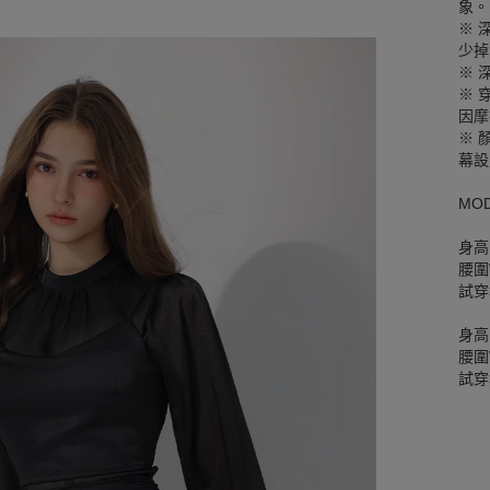
象。
※ 
少掉
※ 
※ 
因摩
※ 
幕設
MO
身高
腰圍W
試穿
身高
腰圍W
試穿