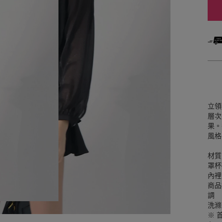
立領
層次
果。
風格
材質
罩杯
內裡
商品
調
洗滌
※ 