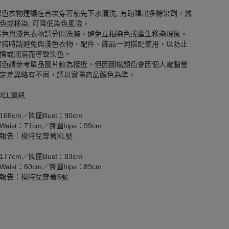
深色衣物建議在首次穿著前先下水清洗, 有助釋出多餘染劑，減
色或移染, 可降低染色風險。
深色與淺色衣物請分開洗滌，避免互相染色或產生移染現象。
穿搭時請避免與淺色衣物、配件、飾品一同搭配使用，以防止
擦或潮濕而導致染色。
顏色請參考單品圖片較為接近，但因圖檔顏色會因個人電腦螢
定差異略有不同，請以實際商品顏色為準。
DEL資訊
168cm／胸圍Bust：90cm
aist：71cm／臀圍hips：99cm
報告：模特兒穿著XL號
177cm／胸圍Bust：83cm
aist：60cm／臀圍hips：89cm
報告：模特兒穿著S號