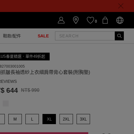
0
鞋款/配件
SALE
LUS春夏精選．單件49折起
827003001005
領抓皺長袖透紗上衣細肩帶背心套裝(附胸墊)
REVIEWS
$ 644
NT$ 990
M
L
XL
2XL
3XL