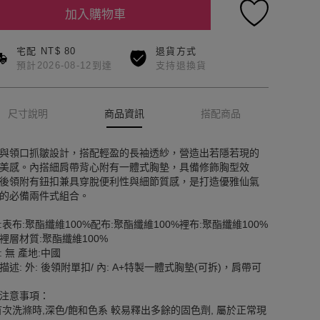
加入購物車
宅配 NT$ 80
退貨方式
預計2026-08-12到達
支持退換貨
尺寸說明
商品資訊
搭配商品
與領口抓皺設計，搭配輕盈的長袖透紗，營造出若隱若現的
美感。內搭細肩帶背心附有一體式胸墊，具備修飾胸型效
後領附有鈕扣兼具穿脫便利性與細節質感，是打造優雅仙氣
的必備兩件式組合。
:表布:聚酯纖維100%配布:聚酯纖維100%裡布:聚酯纖維100%
裡層材質:聚酯纖維100%
: 無 產地:中國
描述: 外: 後領附單扣/ 內: A+特製一體式胸墊(可拆)，肩帶可
注意事項：
首次洗滌時,深色/飽和色系 較易釋出多餘的固色劑, 屬於正常現