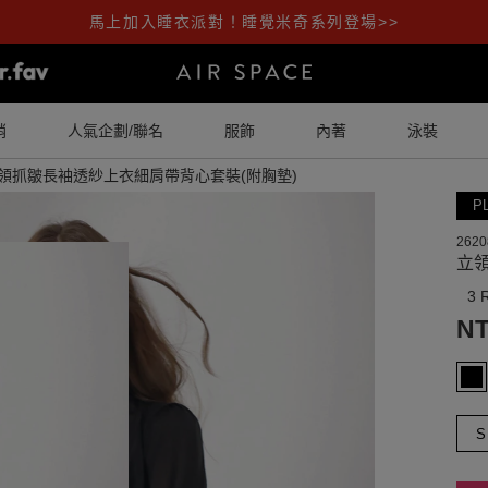
馬上加入睡衣派對！睡覺米奇系列登場>>
銷
人氣企劃/聯名
服飾
內著
泳裝
領抓皺長袖透紗上衣細肩帶背心套裝(附胸墊)
P
2620
立
3 
NT
S