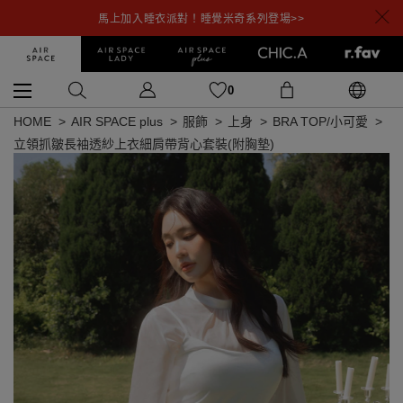
馬上加入睡衣派對！睡覺米奇系列登場>>
0
HOME
AIR SPACE plus
服飾
上身
BRA TOP/小可愛
立領抓皺長袖透紗上衣細肩帶背心套裝(附胸墊)