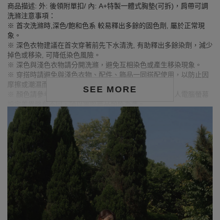
商品描述: 外: 後領附單扣/ 內: A+特製一體式胸墊(可拆)，肩帶可調
洗滌注意事項：
※ 首次洗滌時,深色/飽和色系 較易釋出多餘的固色劑, 屬於正常現
象。
※ 深色衣物建議在首次穿著前先下水清洗, 有助釋出多餘染劑，減少
掉色或移染, 可降低染色風險。
※ 深色與淺色衣物請分開洗滌，避免互相染色或產生移染現象。
※ 穿搭時請避免與淺色衣物、配件、飾品一同搭配使用，以防止因
摩擦或潮濕而導致染色。
SEE MORE
※ 顏色請參考單品圖片較為接近，但因圖檔顏色會因個人電腦螢幕
設定差異略有不同，請以實際商品顏色為準。
MODEL資訊
身高168cm／胸圍Bust：90cm
腰圍Waist：71cm／臀圍hips：99cm
試穿報告：模特兒穿著XL號
身高177cm／胸圍Bust：83cm
腰圍Waist：60cm／臀圍hips：89cm
試穿報告：模特兒穿著S號