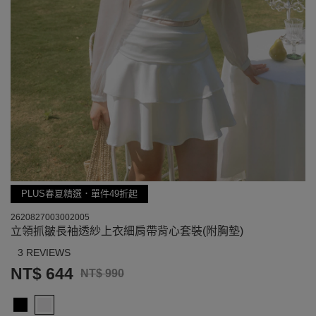
PLUS春夏精選．單件49折起
2620827003002005
立領抓皺長袖透紗上衣細肩帶背心套裝(附胸墊)
3 REVIEWS
NT$ 644
NT$ 990