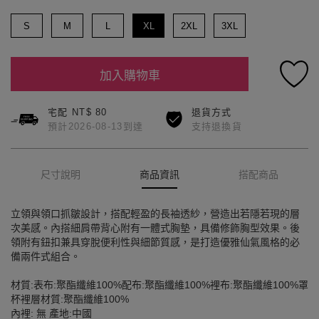
S
M
L
XL
2XL
3XL
加入購物車
宅配 NT$ 80
退貨方式
預計2026-08-13到達
支持退換貨
尺寸說明
商品資訊
搭配商品
立領與領口抓皺設計，搭配輕盈的長袖透紗，營造出若隱若現的層
次美感。內搭細肩帶背心附有一體式胸墊，具備修飾胸型效果。後
領附有鈕扣兼具穿脫便利性與細節質感，是打造優雅仙氣風格的必
備兩件式組合。
材質:表布:聚酯纖維100%配布:聚酯纖維100%裡布:聚酯纖維100%罩
杯裡層材質:聚酯纖維100%
內裡: 無 產地:中國