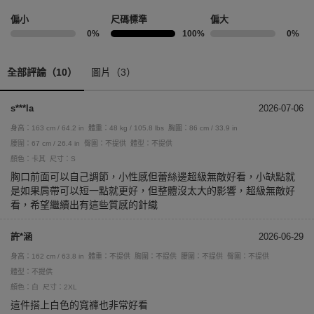
偏小
尺碼標準
偏大
0%
100%
0%
全部評論（10）
圖片（3）
s***la
2026-07-06
身高：163 cm / 64.2 in
體重：48 kg / 105.8 lbs
胸圍：86 cm / 33.9 in
腰圍：67 cm / 26.4 in
臀圍：不提供
體型：不提供
顏色：卡其
尺寸：S
胸口前面可以自己調節，小性感但蕾絲邊超級無敵好看，小缺點就
是如果肩帶可以短一點就更好，但整體沒太大的影響，超級無敵好
看，希望繼續出有這些質感的針織
許*涵
2026-06-29
身高：162 cm / 63.8 in
體重：不提供
胸圍：不提供
腰圍：不提供
臀圍：不提供
體型：不提供
顏色：白
尺寸：2XL
這件搭上白色的寬褲也非常好看