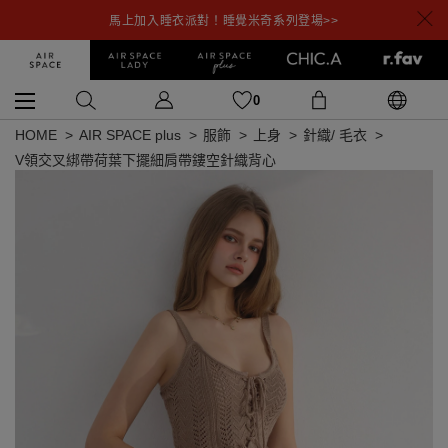
馬上加入睡衣派對！睡覺米奇系列登場>>
0
HOME
AIR SPACE plus
服飾
上身
針織/ 毛衣
V領交叉綁帶荷葉下擺細肩帶鏤空針織背心