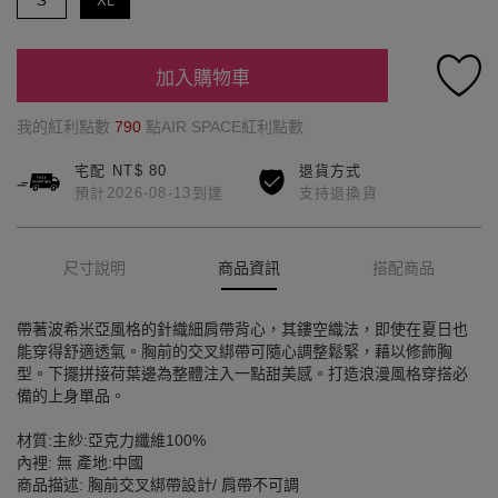
S
XL
加入購物車
我的紅利點數
790
點AIR SPACE紅利點數
宅配 NT$ 80
退貨方式
預計2026-08-13到達
支持退換貨
尺寸說明
商品資訊
搭配商品
帶著波希米亞風格的針織細肩帶背心，其鏤空織法，即使在夏日也
能穿得舒適透氣。胸前的交叉綁帶可隨心調整鬆緊，藉以修飾胸
型。下擺拼接荷葉邊為整體注入一點甜美感。打造浪漫風格穿搭必
備的上身單品。
材質:主紗:亞克力纖維100%
內裡: 無 產地:中國
商品描述: 胸前交叉綁帶設計/ 肩帶不可調