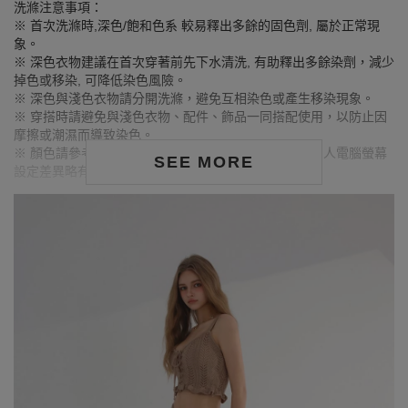
洗滌注意事項：
※ 首次洗滌時,深色/飽和色系 較易釋出多餘的固色劑, 屬於正常現
象。
※ 深色衣物建議在首次穿著前先下水清洗, 有助釋出多餘染劑，減少
掉色或移染, 可降低染色風險。
※ 深色與淺色衣物請分開洗滌，避免互相染色或產生移染現象。
※ 穿搭時請避免與淺色衣物、配件、飾品一同搭配使用，以防止因
摩擦或潮濕而導致染色。
※ 顏色請參考單品圖片較為接近，但因圖檔顏色會因個人電腦螢幕
SEE MORE
設定差異略有不同，請以實際商品顏色為準。
MODEL資訊
身高168cm／胸圍Bust：90cm
腰圍Waist：71cm／臀圍hips：99cm
試穿報告：模特兒穿著XL號
身高173cm／胸圍Bust：84cm
腰圍Waist：59cm／臀圍hips：91cm
試穿報告：模特兒穿著S號