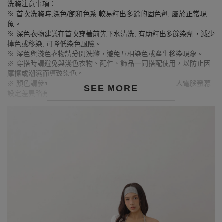
洗滌注意事項：
※ 首次洗滌時,深色/飽和色系 較易釋出多餘的固色劑, 屬於正常現
象。
※ 深色衣物建議在首次穿著前先下水清洗, 有助釋出多餘染劑，減少
掉色或移染, 可降低染色風險。
※ 深色與淺色衣物請分開洗滌，避免互相染色或產生移染現象。
※ 穿搭時請避免與淺色衣物、配件、飾品一同搭配使用，以防止因
摩擦或潮濕而導致染色。
※ 顏色請參考單品圖片較為接近，但因圖檔顏色會因個人電腦螢幕
SEE MORE
設定差異略有不同，請以實際商品顏色為準。
MODEL資訊
身高157cm／胸圍Bust：82cm
腰圍Waist：60cm／臀圍hips：62cm
試穿報告：模特兒穿著S號