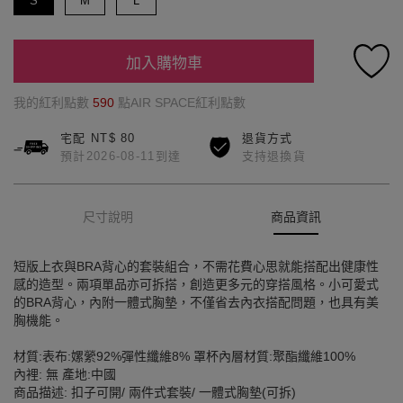
S
M
L
加入購物車
我的紅利點數
590
點AIR SPACE紅利點數
宅配 NT$ 80
退貨方式
預計2026-08-11到達
支持退換貨
尺寸說明
商品資訊
短版上衣與BRA背心的套裝組合，不需花費心思就能搭配出健康性
感的造型。兩項單品亦可拆搭，創造更多元的穿搭風格。小可愛式
的BRA背心，內附一體式胸墊，不僅省去內衣搭配問題，也具有美
胸機能。
材質:表布:嫘縈92%彈性纖維8% 罩杯內層材質:聚酯纖維100%
內裡: 無 產地:中國
商品描述: 扣子可開/ 兩件式套裝/ 一體式胸墊(可拆)