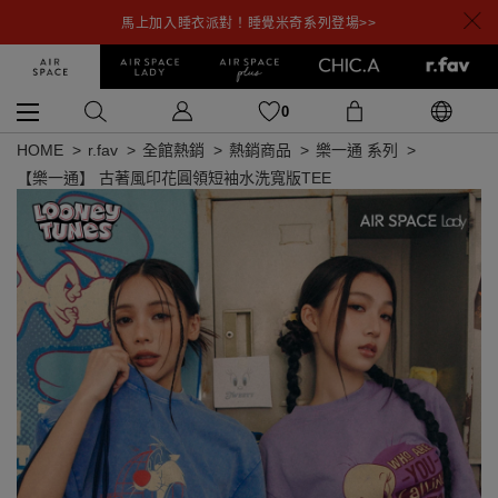
馬上加入睡衣派對！睡覺米奇系列登場>>
0
HOME
r.fav
全館熱銷
熱銷商品
樂一通 系列
【樂一通】 古著風印花圓領短袖水洗寬版TEE