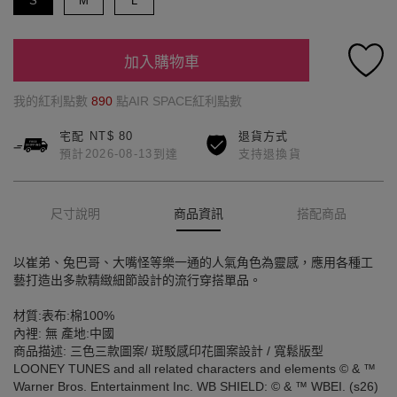
S
M
L
加入購物車
我的紅利點數
890
點AIR SPACE紅利點數
宅配 NT$ 80
退貨方式
預計2026-08-13到達
支持退換貨
尺寸說明
商品資訊
搭配商品
以崔弟、兔巴哥、大嘴怪等樂一通的人氣角色為靈感，應用各種工
藝打造出多款精緻細節設計的流行穿搭單品。
材質:表布:棉100%
內裡: 無 產地:中國
商品描述: 三色三款圖案/ 斑駁感印花圖案設計 / 寬鬆版型
LOONEY TUNES and all related characters and elements © & ™
Warner Bros. Entertainment Inc. WB SHIELD: © & ™ WBEI. (s26)