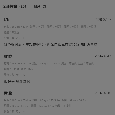
全部評論（25）
圖片（3）
L*N
2026-07-27
身高：160 cm / 63 in
體重：不提供
胸圍：不提供
腰圍：不提供
臀圍：不提供
體型：蘋果型
顏色：紫
尺寸：L
顏色很可愛，穿起來很順，但領口偏厚在沒冷氣的地方會熱
羅*婷
2026-07-17
身高：168 cm / 66.1 in
體重：53 kg / 116.9 lbs
胸圍：不提供
腰圍：不提供
臀圍：不提供
體型：梨型
顏色：紫
尺寸：S
很好搭 寬鬆舒服
黃*盈
2026-07-10
身高：166 cm / 65.4 in
體重：66 kg / 145.5 lbs
胸圍：92 cm / 36.2 in
腰圍：92 cm / 36.2 in
臀圍：94 cm / 37 in
體型：不提供
顏色：紫
尺寸：M