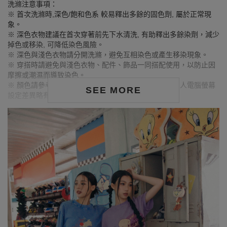
洗滌注意事項：
※ 首次洗滌時,深色/飽和色系 較易釋出多餘的固色劑, 屬於正常現
象。
※ 深色衣物建議在首次穿著前先下水清洗, 有助釋出多餘染劑，減少
掉色或移染, 可降低染色風險。
※ 深色與淺色衣物請分開洗滌，避免互相染色或產生移染現象。
※ 穿搭時請避免與淺色衣物、配件、飾品一同搭配使用，以防止因
摩擦或潮濕而導致染色。
※ 顏色請參考單品圖片較為接近，但因圖檔顏色會因個人電腦螢幕
SEE MORE
設定差異略有不同，請以實際商品顏色為準。
MODEL資訊
身高157cm／胸圍Bust：82cm
腰圍Waist：60cm／臀圍hips：62cm
試穿報告：模特兒穿著S號
身高161cm／胸圍Bust：78cm
腰圍Waist：59cm／臀圍hips：86cm
試穿報告：模特兒穿著S號