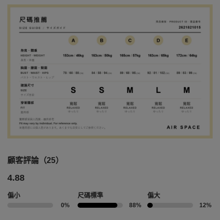
顧客評論（25）
4.88
偏小
尺碼標準
偏大
0%
88%
12%