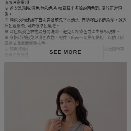
洗滌注意事項：
※ 首次洗滌時,深色/飽和色系 較易釋出多餘的固色劑, 屬於正常現
象。
※ 深色衣物建議在首次穿著前先下水清洗, 有助釋出多餘染劑，減少
掉色或移染, 可降低染色風險。
※ 深色與淺色衣物請分開洗滌，避免互相染色或產生移染現象。
※ 穿搭時請避免與淺色衣物、配件、飾品一同搭配使用，以防止因
摩擦或潮濕而導致染色。
※ 顏色請參考單品圖片較為接近，但因圖檔顏色會因個人電腦螢幕
SEE MORE
設定差異略有不同，請以實際商品顏色為準。
MODEL資訊
身高163cm／胸圍Bust：79cm
腰圍Waist：63cm／臀圍hips：85cm
試穿報告：模特兒穿著S號