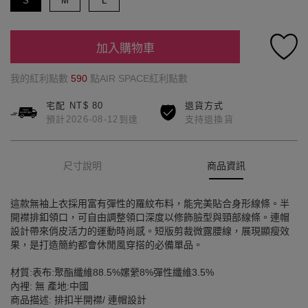
S
M
L
加入購物車
我的紅利點數
590
點AIR SPACE紅利點數
宅配 NT$ 80
退貨方式
預計2026-08-12到達
支持退換貨
尺寸說明
商品資訊
這款無袖上衣採用富有彈性的羅紋布料，能完美貼合身形線條。半
開襟排釦領口，可自由調整領口深度以修飾臉型與頸部線條。連帽
設計帶來俏皮活力的運動時尚感。短版剪裁微露腰線，展現顯瘦效
果，是打造簡約都會休閒風穿搭的必備單品。
材質:表布:聚酯纖維88.5%嫘縈8%彈性纖維3.5%
內裡: 無 產地:中國
商品描述: 排扣半開襟/ 連帽設計