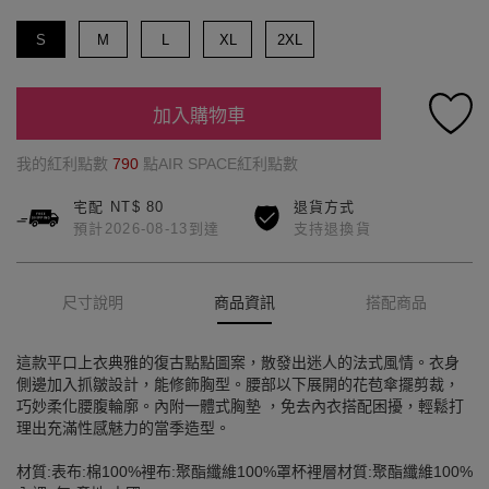
S
M
L
XL
2XL
加入購物車
我的紅利點數
790
點AIR SPACE紅利點數
宅配 NT$ 80
退貨方式
預計2026-08-13到達
支持退換貨
尺寸說明
商品資訊
搭配商品
這款平口上衣典雅的復古點點圖案，散發出迷人的法式風情。衣身
側邊加入抓皺設計，能修飾胸型。腰部以下展開的花苞傘擺剪裁，
巧妙柔化腰腹輪廓。內附一體式胸墊 ，免去內衣搭配困擾，輕鬆打
理出充滿性感魅力的當季造型。
材質:表布:棉100%裡布:聚酯纖維100%罩杯裡層材質:聚酯纖維100%