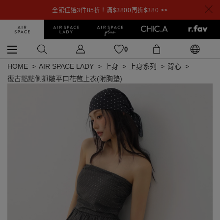
全館任選3件85折！滿$3800再折$380 >>
0
HOME
AIR SPACE LADY
上身
上身系列
背心
復古點點側抓皺平口花苞上衣(附胸墊)