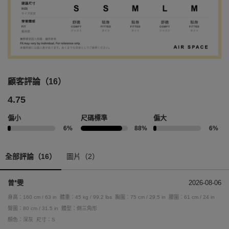
顧客評論（16）
4.75
偏小
尺碼標準
偏大
6%
88%
6%
全部評論（16）
圖片（2）
曾*雯
2026-08-06
身高：160 cm / 63 in
體重：45 kg / 99.2 lbs
胸圍：75 cm / 29.5 in
腰圍：61 cm / 24 in
臀圍：80 cm / 31.5 in
體型：倒三角形
顏色：深灰
尺寸：S