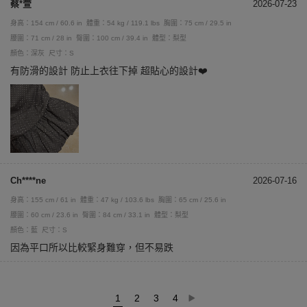
蔡*萱
2026-07-23
身高：154 cm / 60.6 in
體重：54 kg / 119.1 lbs
胸圍：75 cm / 29.5 in
腰圍：71 cm / 28 in
臀圍：100 cm / 39.4 in
體型：梨型
顏色：深灰
尺寸：S
有防滑的設計 防止上衣往下掉 超貼心的設計❤️
Ch****ne
2026-07-16
身高：155 cm / 61 in
體重：47 kg / 103.6 lbs
胸圍：65 cm / 25.6 in
腰圍：60 cm / 23.6 in
臀圍：84 cm / 33.1 in
體型：梨型
顏色：藍
尺寸：S
因為平口所以比較緊身難穿，但不易跌
1
2
3
4