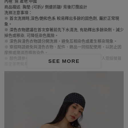
內裡: 無 產地:中國
商品描述: 胸墊 (可拆)/ 側邊抓皺/ 背後打攬設計
洗滌注意事項：
※ 首次洗滌時,深色/飽和色系 較易釋出多餘的固色劑, 屬於正常現
象。
※ 深色衣物建議在首次穿著前先下水清洗, 有助釋出多餘染劑，減少
掉色或移染, 可降低染色風險。
※ 深色與淺色衣物請分開洗滌，避免互相染色或產生移染現象。
※ 穿搭時請避免與淺色衣物、配件、飾品一同搭配使用，以防止因
摩擦或潮濕而導致染色。
※ 顏色請參考單品圖片較為接近，但因圖檔顏色會因個人電腦螢幕
SEE MORE
設定差異略有不同，請以實際商品顏色為準。
MODEL資訊
身高163cm／胸圍Bust：79cm
腰圍Waist：63cm／臀圍hips：85cm
試穿報告：模特兒穿著S號