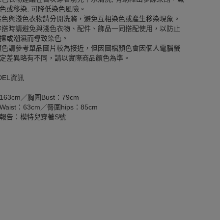
色或移染, 可降低染色風險。
深色與淺色衣物請分開洗滌，避免互相染色或產生移染現象。
穿搭時請避免與淺色衣物、配件、飾品一同搭配使用，以防止
擦或潮濕而導致染色。
顏色請參考單品圖片較為接近，但因圖檔顏色會因個人電腦螢
定差異略有不同，請以實際商品顏色為準。
DEL資訊
163cm／胸圍Bust：79cm
aist：63cm／臀圍hips：85cm
報告：模特兒穿著S號