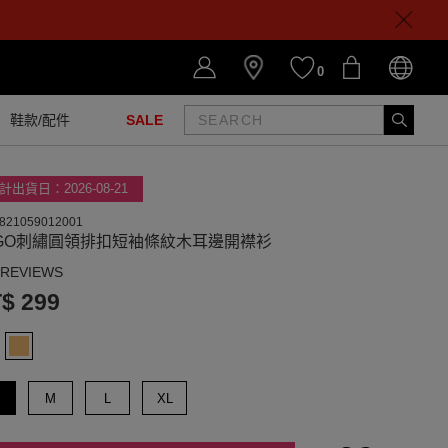
0
鞋款/配件
SALE
計出貨日：2026-08-21
821059012001
OGO刺繡圓領排扣短袖條紋木耳邊開襟衫
 REVIEWS
$ 299
M
L
XL