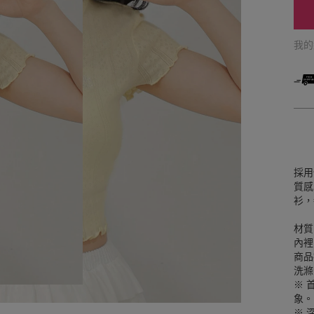
我
採用
質感
衫，
材質
內裡
商品
洗滌
※ 
象。
※ 