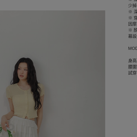
少掉
※ 
※ 
因摩
※ 
幕設
MO
身高
腰圍W
試穿