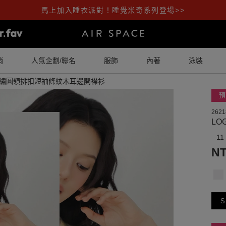
馬上加入睡衣派對！睡覺米奇系列登場>>
銷
人氣企劃/聯名
服飾
內著
泳裝
刺繡圓領排扣短袖條紋木耳邊開襟衫
預
2621
L
11
NT
S