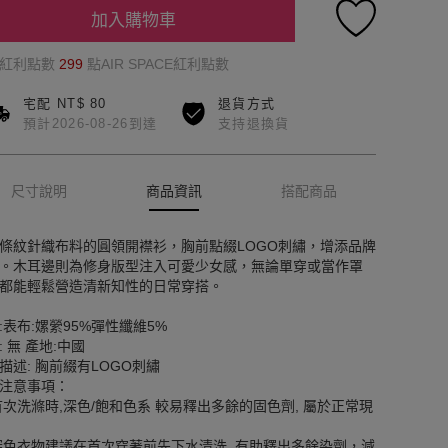
加入購物車
的紅利點數
299
點AIR SPACE紅利點數
宅配 NT$ 80
退貨方式
預計2026-08-26到達
支持退換貨
尺寸說明
商品資訊
搭配商品
條紋針織布料的圓領開襟衫，胸前點綴LOGO刺繡，增添品牌
。木耳邊則為修身版型注入可愛少女感，無論單穿或當作罩
都能輕鬆營造清新知性的日常穿搭。
:表布:嫘縈95%彈性纖維5%
: 無 產地:中國
描述: 胸前綴有LOGO刺繡
注意事項：
首次洗滌時,深色/飽和色系 較易釋出多餘的固色劑, 屬於正常現
深色衣物建議在首次穿著前先下水清洗, 有助釋出多餘染劑，減