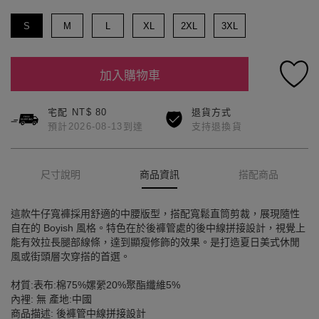
S
M
L
XL
2XL
3XL
加入購物車
宅配 NT$ 80
退貨方式
預計2026-08-13到達
支持退換貨
尺寸說明
商品資訊
搭配商品
這款牛仔寬褲採用舒適的中腰版型，搭配寬鬆直筒剪裁，展現隨性
自在的 Boyish 風格。特色在於後褲管處的後中線拼接設計，視覺上
能有效拉長腿部線條，達到顯瘦修飾的效果。是打造夏日美式休閒
風或街頭層次穿搭的首選。
材質:表布:棉75%嫘縈20%聚酯纖維5%
內裡: 無 產地:中國
商品描述: 後褲管中線拼接設計