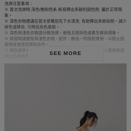
洗滌注意事項：
※ 首次洗滌時,深色/飽和色系 較易釋出多餘的固色劑, 屬於正常現
象。
※ 深色衣物建議在首次穿著前先下水清洗, 有助釋出多餘染劑，減少
掉色或移染, 可降低染色風險。
※ 深色與淺色衣物請分開洗滌，避免互相染色或產生移染現象。
※ 穿搭時請避免與淺色衣物、配件、飾品一同搭配使用，以防止因
摩擦或潮濕而導致染色。
※ 顏色請參考單品圖片較為接近，但因圖檔顏色會因個人電腦螢幕
SEE MORE
設定差異略有不同，請以實際商品顏色為準。
MODEL資訊
身高163cm／胸圍Bust：79cm
腰圍Waist：63cm／臀圍hips：85cm
試穿報告：模特兒穿著S號