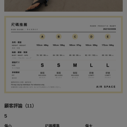
顧客評論（11）
5
偏小
尺碼標準
偏大