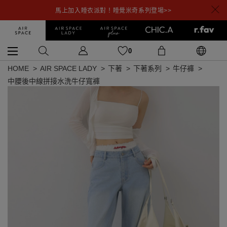
馬上加入睡衣派對！睡覺米奇系列登場>>
0
HOME
AIR SPACE LADY
下著
下著系列
牛仔褲
中腰後中線拼接水洗牛仔寬褲