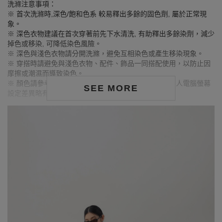
洗滌注意事項：
※ 首次洗滌時,深色/飽和色系 較易釋出多餘的固色劑, 屬於正常現
象。
※ 深色衣物建議在首次穿著前先下水清洗, 有助釋出多餘染劑，減少
掉色或移染, 可降低染色風險。
※ 深色與淺色衣物請分開洗滌，避免互相染色或產生移染現象。
※ 穿搭時請避免與淺色衣物、配件、飾品一同搭配使用，以防止因
摩擦或潮濕而導致染色。
※ 顏色請參考單品圖片較為接近，但因圖檔顏色會因個人電腦螢幕
SEE MORE
設定差異略有不同，請以實際商品顏色為準。
MODEL資訊
身高163cm／胸圍Bust：79cm
腰圍Waist：63cm／臀圍hips：85cm
試穿報告：模特兒穿著S號