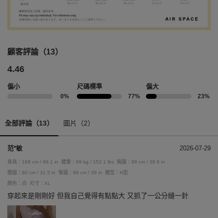
顧客評論（13）
4.46
偏小
尺碼標準
偏大
0%
77%
23%
全部評論（13）
圖片（2）
范*敏
2026-07-29
身高：168 cm / 66.1 in
體重：69 kg / 152.1 lbs
胸圍：98 cm / 38.6 in
腰圍：80 cm / 31.5 in
臀圍：99 cm / 39 in
體型：H型
顏色：白
尺寸：XL
穿起來是剛剛好 但我自己覺得有點點大 又抓了一公分縫一針