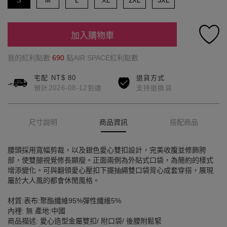
S
M
L
XL
2XL
3XL
加入購物車
我的紅利點數
690
點AIR SPACE紅利點數
宅配 NT$ 80
退貨方式
預計2026-08-12到達
支持退換貨
尺寸說明
商品資訊
搭配商品
腰頭採用寬幅剪裁，以及銀色愛心雙扣設計，完美收腹並修飾胯
部，使雙腿視覺修長顯瘦。正面兩側為外貼式口袋，為簡約的樣式
增添變化。可與翻領愛心壓扣下擺抽繩雙口袋背心成套穿搭，展現
屬於大人風的都會休閒風格。
材質:表布:聚酯纖維95%彈性纖維5%
內裡: 無 產地:中國
商品描述: 愛心造型金屬雙扣/ 附口袋/ 後腰附鬆緊