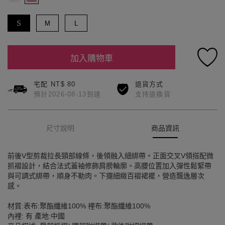
S
M
L
加入購物車
宅配 NT$ 80
退貨方式
預計2026-08-13到達
支持退換貨
尺寸說明
商品資訊
前後V型剪裁拉長頸部線條，後領融入細綁帶。正面交叉V領搭配微
抓褶設計，結合法式蓋袖修飾肩膀輪廓。高腰位置加入彈性鬆緊帶
與可調式綁帶，順身不勒肉。下擺細緻百褶裙襬，營造飄逸層次
感。
材質:表布:聚酯纖維100% 裡布:聚酯纖維100%
內裡: 有 產地:中國