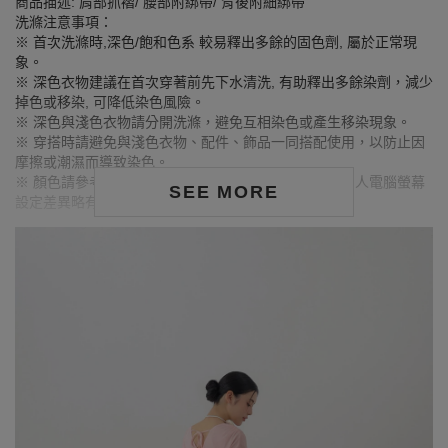
商品描述: 肩部抓褶/ 腰部附綁帶/ 背後附細綁帶
洗滌注意事項：
※ 首次洗滌時,深色/飽和色系 較易釋出多餘的固色劑, 屬於正常現
象。
※ 深色衣物建議在首次穿著前先下水清洗, 有助釋出多餘染劑，減少
掉色或移染, 可降低染色風險。
※ 深色與淺色衣物請分開洗滌，避免互相染色或產生移染現象。
※ 穿搭時請避免與淺色衣物、配件、飾品一同搭配使用，以防止因
摩擦或潮濕而導致染色。
※ 顏色請參考單品圖片較為接近，但因圖檔顏色會因個人電腦螢幕
SEE MORE
設定差異略有不同，請以實際商品顏色為準。
MODEL資訊
身高163cm／胸圍Bust：79cm
腰圍Waist：63cm／臀圍hips：85cm
試穿報告：模特兒穿著S號