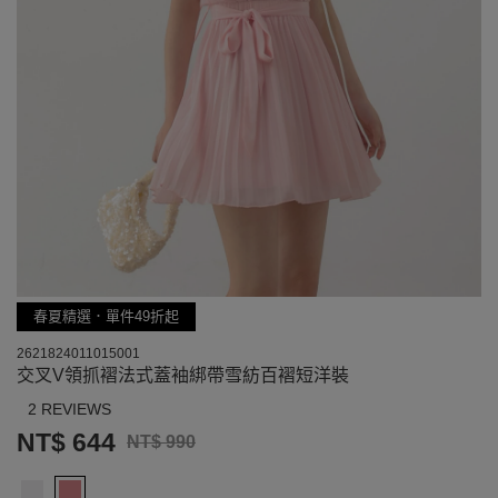
春夏精選．單件49折起
2621824011015001
交叉V領抓褶法式蓋袖綁帶雪紡百褶短洋裝
2 REVIEWS
NT$ 644
NT$ 990