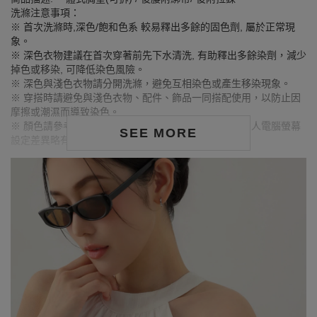
洗滌注意事項：
※ 首次洗滌時,深色/飽和色系 較易釋出多餘的固色劑, 屬於正常現
象。
※ 深色衣物建議在首次穿著前先下水清洗, 有助釋出多餘染劑，減少
掉色或移染, 可降低染色風險。
※ 深色與淺色衣物請分開洗滌，避免互相染色或產生移染現象。
※ 穿搭時請避免與淺色衣物、配件、飾品一同搭配使用，以防止因
摩擦或潮濕而導致染色。
※ 顏色請參考單品圖片較為接近，但因圖檔顏色會因個人電腦螢幕
SEE MORE
設定差異略有不同，請以實際商品顏色為準。
MODEL資訊
身高163cm／胸圍Bust：79cm
腰圍Waist：63cm／臀圍hips：85cm
試穿報告：模特兒穿著S號