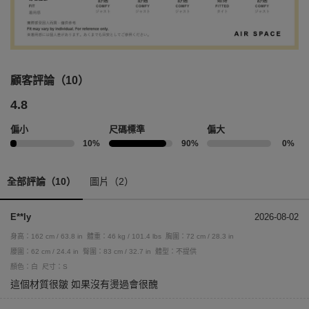
顧客評論（10）
4.8
偏小
尺碼標準
偏大
10%
90%
0%
全部評論（10）
圖片（2）
E**ly
2026-08-02
身高：162 cm / 63.8 in
體重：46 kg / 101.4 lbs
胸圍：72 cm / 28.3 in
腰圍：62 cm / 24.4 in
臀圍：83 cm / 32.7 in
體型：不提供
顏色：白
尺寸：S
這個材質很皺 如果沒有燙過會很醜