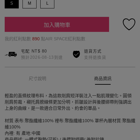
S
M
L
加入購物車
我的紅利點數
890
點AIR SPACE紅利點數
宅配 NT$ 80
退貨方式
預計2026-08-13到達
支持退換貨
尺寸說明
商品資訊
輕盈的直條紋理布料，為這款削肩短洋裝注入一點肌理變化。圓領
削肩剪裁，襯托肩膀線條更加分明，抓皺設計與後腰綁帶則強調出
上身的曲線，是一款適合日常外出、約會的單品。
材質:表布:聚酯纖維100% 裡布:聚酯纖維100% 罩杯內層材質:聚酯纖
維100%
內裡: 有 產地:中國
商品描述: 一體式胸墊(可拆) / 後腰附綁帶/ 後附拉鍊