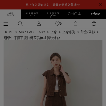
馬上加入睡衣派對！睡覺米奇系列登場>>
0
HOME
AIR SPACE LADY
上身
上身系列
外套/罩衫
翻領牛仔扣下擺抽繩落肩無袖斜紋外套