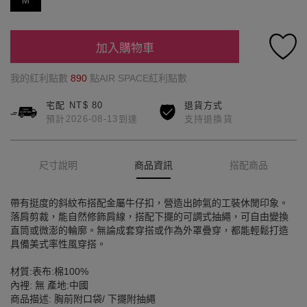
M
加入購物車
我的紅利點數
890
點AIR SPACE紅利點數
宅配 NT$ 80
退貨方式
預計2026-08-13到達
支持退換貨
尺寸說明
商品資訊
搭配商品
帶有挺度的斜紋布搭配金屬牛仔扣，營造出帥氣的工裝休閒印象。
落肩剪裁，能自然修飾肩線，搭配下擺的可調式抽繩，可自由變換
直筒或微澎的輪廓。無論成套穿搭或作為外罩疊穿，都能輕鬆打造
具備美式率性風穿搭。
材質:表布:棉100%
內裡: 無 產地:中國
商品描述: 胸前附口袋/ 下擺附抽繩