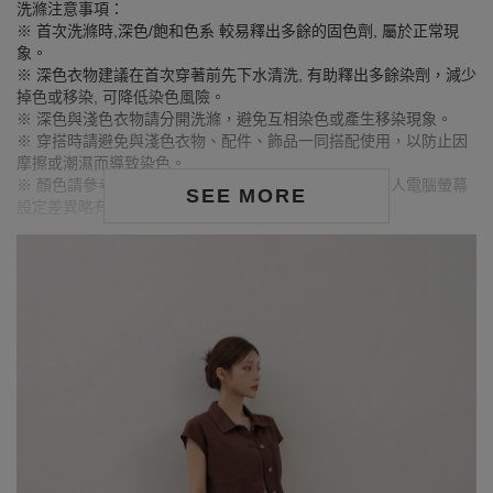
洗滌注意事項：
※ 首次洗滌時,深色/飽和色系 較易釋出多餘的固色劑, 屬於正常現
象。
※ 深色衣物建議在首次穿著前先下水清洗, 有助釋出多餘染劑，減少
掉色或移染, 可降低染色風險。
※ 深色與淺色衣物請分開洗滌，避免互相染色或產生移染現象。
※ 穿搭時請避免與淺色衣物、配件、飾品一同搭配使用，以防止因
摩擦或潮濕而導致染色。
※ 顏色請參考單品圖片較為接近，但因圖檔顏色會因個人電腦螢幕
SEE MORE
設定差異略有不同，請以實際商品顏色為準。
MODEL資訊
身高163cm／胸圍Bust：79cm
腰圍Waist：63cm／臀圍hips：85cm
試穿報告：模特兒穿著S號