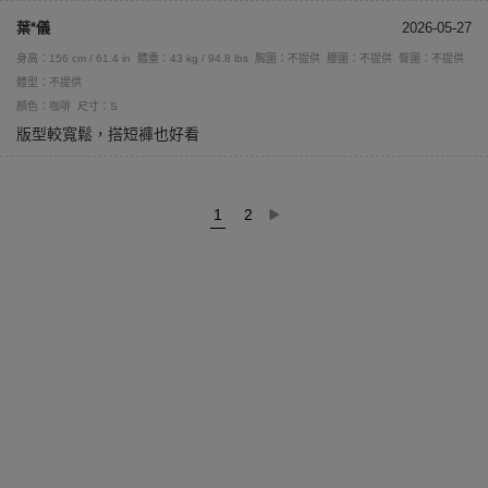
葉*儀
2026-05-27
身高：156 cm / 61.4 in
體重：43 kg / 94.8 lbs
胸圍：不提供
腰圍：不提供
臀圍：不提供
體型：不提供
顏色：咖啡
尺寸：S
版型較寬鬆，搭短褲也好看
1
2