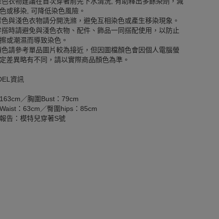
深色衣物建議在首次穿著前先下水清洗, 有助釋出多餘染劑，減
色或移染, 可降低染色風險。
深色與淺色衣物請分開洗滌，避免互相染色或產生移染現象。
穿搭時請避免與淺色衣物、配件、飾品一同搭配使用，以防止
擦或潮濕而導致染色。
顏色請參考單品圖片較為接近，但因圖檔顏色會因個人電腦螢
定差異略有不同，請以實際商品顏色為準。
DEL資訊
163cm／胸圍Bust：79cm
aist：63cm／臀圍hips：85cm
報告：模特兒穿著S號