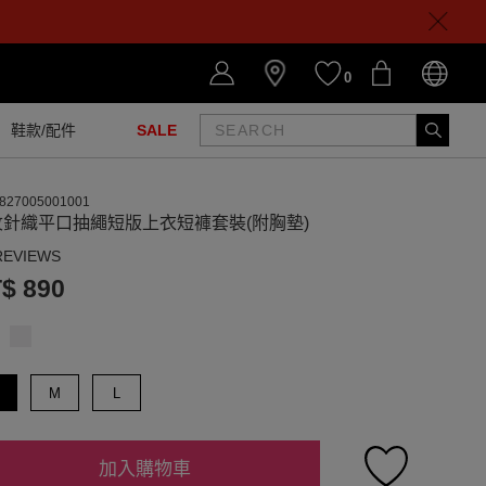
0
鞋款/配件
SALE
827005001001
紋針織平口抽繩短版上衣短褲套裝(附胸墊)
REVIEWS
$ 890
M
L
加入購物車