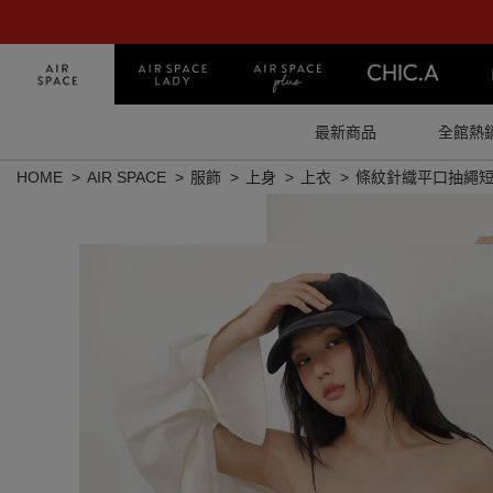
最新商品
全館熱
HOME
AIR SPACE
服飾
上身
上衣
條紋針織平口抽繩短