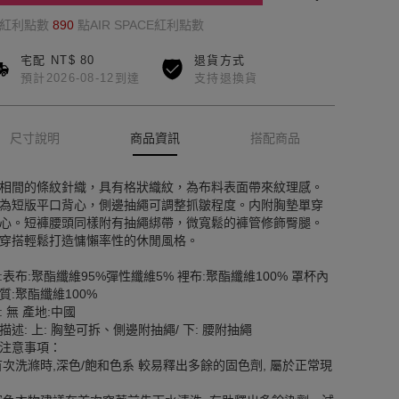
的紅利點數
890
點AIR SPACE紅利點數
宅配 NT$ 80
退貨方式
預計2026-08-12到達
支持退換貨
尺寸說明
商品資訊
搭配商品
相間的條紋針織，具有格狀織紋，為布料表面帶來紋理感。
為短版平口背心，側邊抽繩可調整抓皺程度。内附胸墊單穿
心。短褲腰頭同樣附有抽繩綁帶，微寬鬆的褲管修飾臀腿。
穿搭輕鬆打造慵懶率性的休閒風格。
:表布:聚酯纖維95%彈性纖維5% 裡布:聚酯纖維100% 罩杯內
質:聚酯纖維100%
: 無 產地:中國
描述: 上: 胸墊可拆、側邊附抽繩/ 下: 腰附抽繩
注意事項：
首次洗滌時,深色/飽和色系 較易釋出多餘的固色劑, 屬於正常現