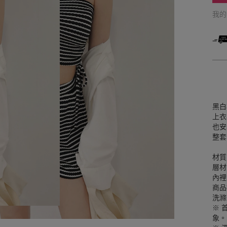
我
黑白
上衣
也安
整套
材質
層材
內裡
商品
洗滌
※ 
象。