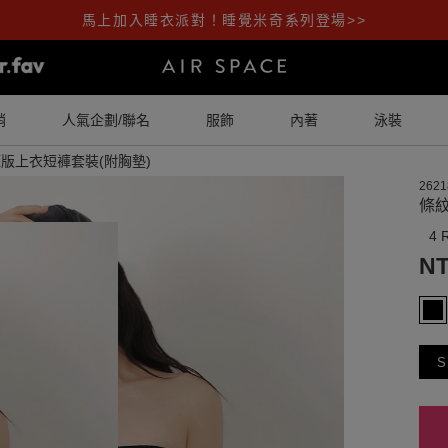
馬上加入睡衣派對！睡覺米奇系列登場>>
銷
人氣企劃/聯名
服飾
內著
泳裝
版上衣短褲套裝(附胸墊)
2621
條
4 
NT
S