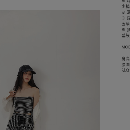
※ 
少掉
※ 
※ 
因摩
※ 
幕設
MO
身高
腰圍W
試穿