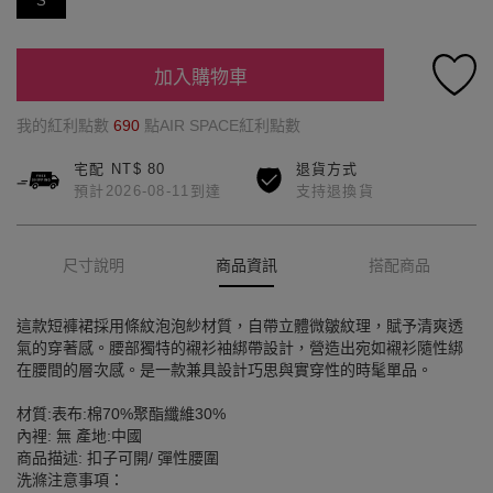
S
加入購物車
我的紅利點數
690
點AIR SPACE紅利點數
宅配 NT$ 80
退貨方式
預計2026-08-11到達
支持退換貨
尺寸說明
商品資訊
搭配商品
這款短褲裙採用條紋泡泡紗材質，自帶立體微皺紋理，賦予清爽透
氣的穿著感。腰部獨特的襯衫袖綁帶設計，營造出宛如襯衫隨性綁
在腰間的層次感。是一款兼具設計巧思與實穿性的時髦單品。
材質:表布:棉70%聚酯纖維30%
內裡: 無 產地:中國
商品描述: 扣子可開/ 彈性腰圍
洗滌注意事項：