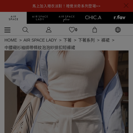
馬上加入睡衣派對！睡覺米奇系列登場>>
0
HOME
AIR SPACE LADY
下著
下著系列
褲裙
中腰襯衫袖綁帶條紋泡泡紗排扣短褲裙