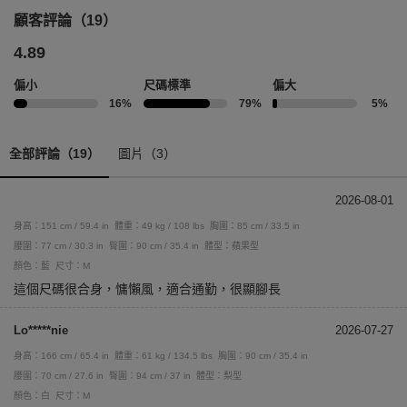
顧客評論（19）
4.89
偏小
尺碼標準
偏大
16%
79%
5%
全部評論（19）
圖片（3）
2026-08-01
身高：151 cm / 59.4 in
體重：49 kg / 108 lbs
胸圍：85 cm / 33.5 in
腰圍：77 cm / 30.3 in
臀圍：90 cm / 35.4 in
體型：蘋果型
顏色：藍
尺寸：M
這個尺碼很合身，慵懶風，適合通勤，很顯腳長
Lo*****nie
2026-07-27
身高：166 cm / 65.4 in
體重：61 kg / 134.5 lbs
胸圍：90 cm / 35.4 in
腰圍：70 cm / 27.6 in
臀圍：94 cm / 37 in
體型：梨型
顏色：白
尺寸：M