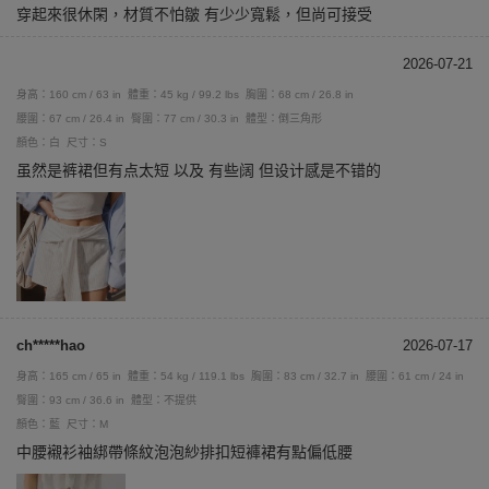
穿起來很休閑，材質不怕皺 有少少寬鬆，但尚可接受
2026-07-21
身高：160 cm / 63 in
體重：45 kg / 99.2 lbs
胸圍：68 cm / 26.8 in
腰圍：67 cm / 26.4 in
臀圍：77 cm / 30.3 in
體型：倒三角形
顏色：白
尺寸：S
虽然是裤裙但有点太短 以及 有些阔 但设计感是不错的
ch*****hao
2026-07-17
身高：165 cm / 65 in
體重：54 kg / 119.1 lbs
胸圍：83 cm / 32.7 in
腰圍：61 cm / 24 in
臀圍：93 cm / 36.6 in
體型：不提供
顏色：藍
尺寸：M
中腰襯衫袖綁帶條紋泡泡紗排扣短褲裙有點偏低腰