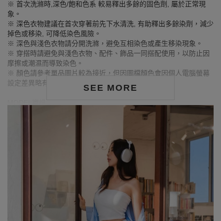
※ 首次洗滌時,深色/飽和色系 較易釋出多餘的固色劑, 屬於正常現
象。
※ 深色衣物建議在首次穿著前先下水清洗, 有助釋出多餘染劑，減少
掉色或移染, 可降低染色風險。
※ 深色與淺色衣物請分開洗滌，避免互相染色或產生移染現象。
※ 穿搭時請避免與淺色衣物、配件、飾品一同搭配使用，以防止因
摩擦或潮濕而導致染色。
※ 顏色請參考單品圖片較為接近，但因圖檔顏色會因個人電腦螢幕
設定差異略有不同，請以實際商品顏色為準。
SEE MORE
MODEL資訊
身高163cm／胸圍Bust：79cm
腰圍Waist：63cm／臀圍hips：85cm
試穿報告：模特兒穿著S號
身高157cm／胸圍Bust：82cm
腰圍Waist：60cm／臀圍hips：62cm
試穿報告：模特兒穿著S號