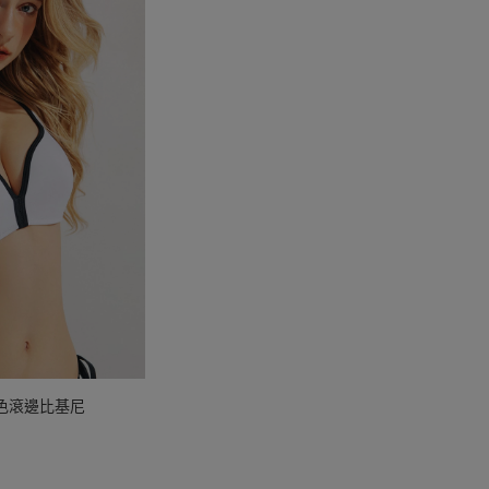
波撞色滾邊比基尼