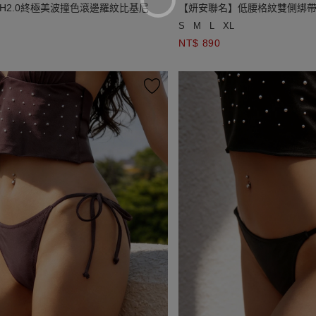
USH2.0終極美波撞色滾邊羅紋比基尼
【妍安聯名】低腰格紋雙側綁
S
M
L
XL
NT$ 890