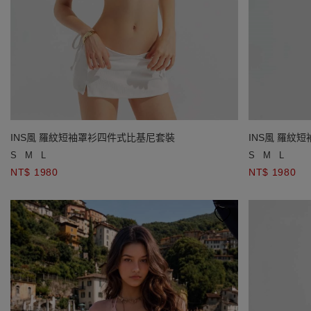
INS風 羅紋短袖罩衫四件式比基尼套裝
INS風 羅紋
S
M
L
S
M
L
NT$ 1980
NT$ 1980