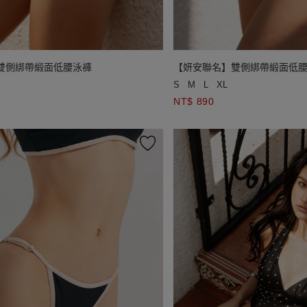
雙側綁帶緞面低腰泳褲
【妍安聯名】雙側綁帶緞面低
S
M
L
XL
NT$ 890