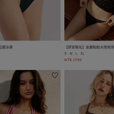
低腰泳褲
【妍安聯名】金屬點點水陸兩
S
M
L
XL
NT$ 1780