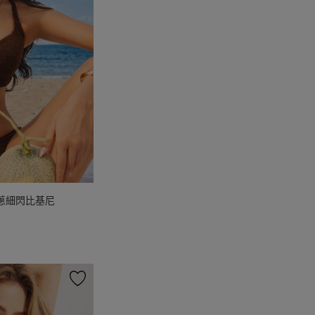
波金蔥細閃比基尼