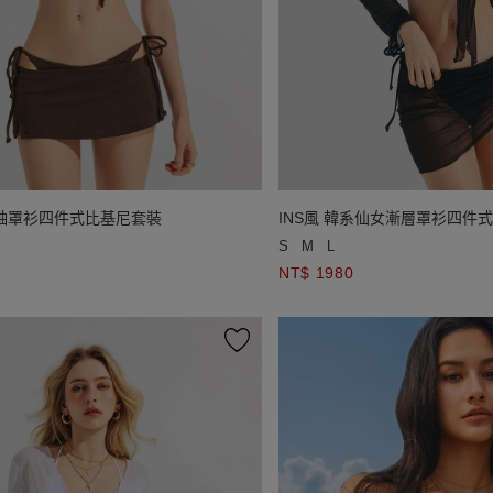
短袖罩衫四件式比基尼套裝
INS風 韓系仙女漸層罩衫四件
S
M
L
NT$ 1980