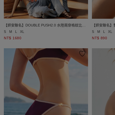
【妍安聯名】DOUBLE PUSH2.0 水陸兩穿格紋比基
【妍安聯名】
尼
S
M
L
XL
S
M
L
XL
NT$ 1680
NT$ 890