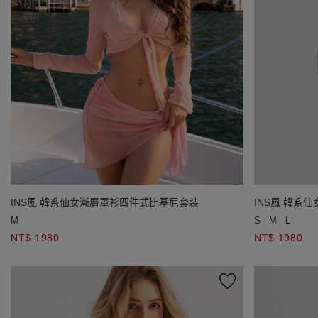
INS風 韓系仙女漸層罩衫四件式比基尼套裝
INS風 韓系
M
S
M
L
NT$ 1980
NT$ 1980