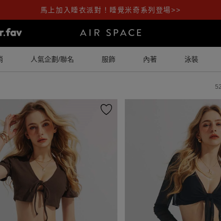
馬上加入睡衣派對！睡覺米奇系列登場>>
銷
人氣企劃/聯名
服飾
內著
泳裝
5