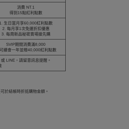
消費 NT.1
得到15點紅利點數
1. 生日當月享60,000紅利點數
2. 每月享1次免運折扣優惠
3. 每周新品秘密賣場搶先購
SVIP期間消費滿8,000
可續會一年並贈40,000紅利點數
或 LINE，請留意訊息提醒。
啟
後可於結帳時折抵購物金額。