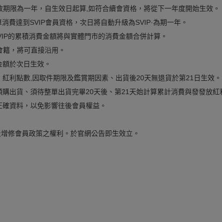
員的有效期限為一年，自生效日起算,如符合續會資格，將從下一年度開始生效。
單消費達到SVIP會員資格，次日將自動升級為SVIP·為期一年。
SVIP的累積消費金額將與實體門市的消費金額合併計算。
IP會籍，將可直接沿用。
金額於次日生效。
紅利點數,因取件期限及鑑賞期因素、出貨後20天無退貨於第21日生效。
購出貨、須待整單出貨完畢20天後、第21天始計算累計消費與發發放紅
正確資料，以免影響往後會員權益。
變更及增修會員政策之權利。於官網公告即生效立。