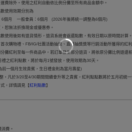
抵，運費除外。使用之紅利自動依比例分攤至所有商品金額中。
點數使用效期分別為
P：6個月 一般會員：6個月 (2026年後將統一調整為6個月)
性質，恕無法折換現金或優惠券。
利點數使用後如有退貨情形，退貨系統會返還點數，有效日期以原時間計算
員、首次購物禮、FB/IG/社團活動抽獎、直播抽獎獎等行銷活動所獲得的
比例分攤紅利至每一件商品中，若訂單發生部分退貨，將依原分攤比例退還
生日禮之紅利點數，將於每月1號發放，使用效期為30天。
為前一個月生效貴賓，生日禮金則為當月壽星)
，凡於3/20至4/30期間間續會升等之貴賓，紅利點點數將於五月初統
方式，詳情請見【
紅利點數
】
積消費。