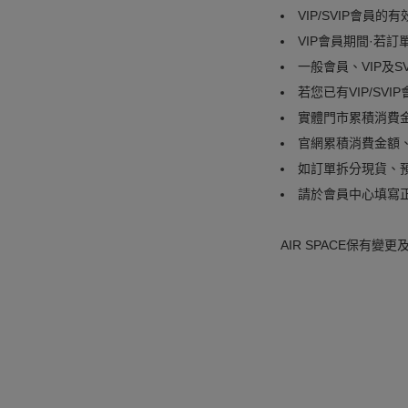
VIP/SVIP會
VIP會員期間·若訂
一般會員、VIP及
若您已有VIP/SV
實體門市累積消費
官網累積消費金額、
如訂單拆分現貨、預
請於會員中心填寫
AIR SPACE保有