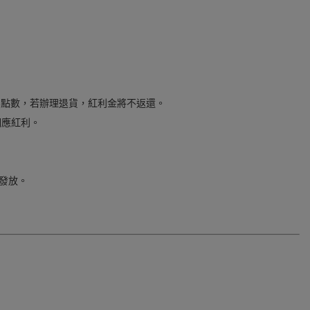
。
紅利點數，若辦理退貨，紅利金將不返還。
相應紅利。
一發放。