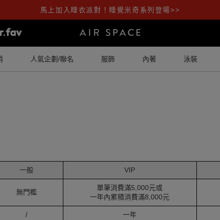
馬上加入睡衣派對！睡覺米奇系列登場>>
銷
人氣企劃/聯名
服飾
內著
泳裝
一般
VIP
單筆消費滿5,000元或
無門檻
一年內累積消費滿8,000元
/
一年