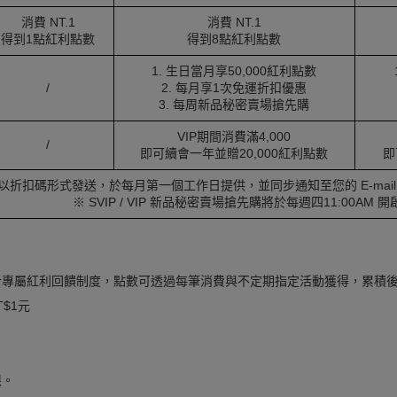
消費 NT.1
消費 NT.1
得到1點紅利點數
得到8點紅利點數
1. 生日當月享50,000紅利點數
/
2. 每月享1次免運折扣優惠
3. 每周新品秘密賣場搶先購
VIP期間消費滿4,000
/
即可續會一年並贈20,000紅利點數
即
以折扣碼形式發送，於每月第一個工作日提供，並同步通知至您的 E-mail 
※ SVIP / VIP 新品秘密賣場搶先購將於每週四11:00AM 開
會員設計專屬紅利回饋制度，點數可透過每筆消費與不定期指定活動獲得，累積
T$1元
限。