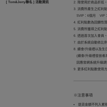
[ Tom&Jerry聯名 ] 活動資訊
2. 限使用於商品折
3. 消費所產生之紅利
SVIP：6個月 VI
4. 紅利點數為回饋
5. 消費所獲得之紅
6. 透過首次加入會
7. 由於系統自動依
8. 續會/升級禮以及
(續會/升級禮發放者
因應官網系統升級調整
9. 更多紅利點數使用
※注意事項
退貨金額不列入累