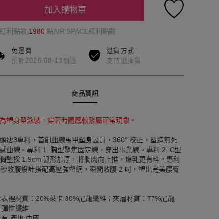
加入購物車
的紅利點數
1980
點AIR SPACE紅利點數
免運費
退貨方式
預計2026-08-13到達
支持退換貨
商品資訊
為塑身型泳裝，穿著時體感較緊屬正常現象。
顯瘦3專利，首創曲線馬甲塑身設計，360° 校正，塑造無死
感曲線。專利 1: 胸型聚焦固定線，穿出事業線。專利 2: C型
胸墊採 1.9cm 弧形加厚，將胸肉向上推，爆乳更有料。專利
 一秒收腹設計搭配高壓強塑網，瞬間收腹 2 吋，塑出完美腰臀
:表裡材質：20%萊卡 80%尼龍纖維；夾層材質：77%尼龍
% 彈性纖維
:有 產地:中國