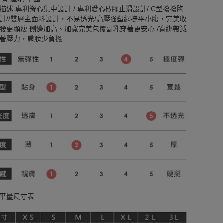
描述:專利脊心集中設計 / 專利愛心矽膠止滑設計/ C型撥撥胸
計//雙層主面料設計，不易透光/高壓強塑網撫平小腹，完美收
腰更顯瘦 側邊加高、加寬完美包覆副乳穿著更安心 /寬綁帶減
著壓力，肩膀少負擔
平量尺寸表