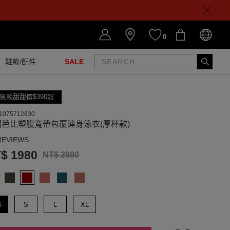
0
鞋款/配件
SALE
氣款甜甜價$390起
1075712830
間芭比塑腹寬帶包覆連身泳衣(厚杯款)
REVIEWS
$ 1980
NT$ 2880
S
S
L
XL