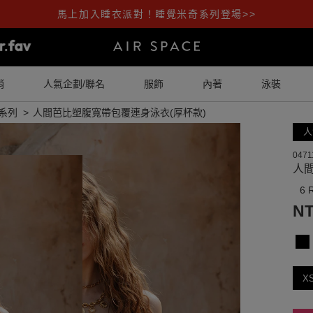
馬上加入睡衣派對！睡覺米奇系列登場>>
銷
人氣企劃/聯名
服飾
內著
泳裝
系列
人間芭比塑腹寬帶包覆連身泳衣(厚杯款)
人
0471
人
6 
NT
X