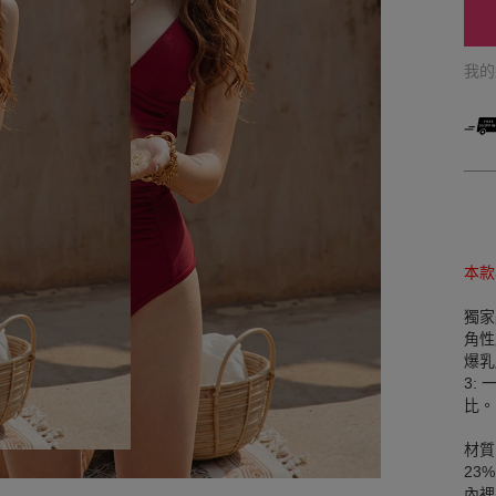
我
本款
獨家
角性
爆乳
3:
比。
材質
23
內裡