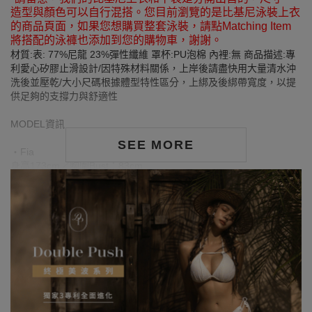
造型與顏色可以自行混搭。您目前瀏覽的是比基尼泳裝上衣
的商品頁面，如果您想購買整套泳裝，請點Matching Item
將搭配的泳褲也添加到您的購物車，謝謝。
材質:表: 77%尼龍 23%彈性纖維 罩杯:PU泡棉 內裡:無 商品描述:專
利愛心矽膠止滑設計/因特殊材料關係，上岸後請盡快用大量清水沖
洗後並壓乾/大小尺碼根據體型特性區分，上綁及後綁帶寬度，以提
供足夠的支撐力與舒適性
MODEL資訊
SEE MORE
‧Fia
身高173cm／胸圍Bust：83cm
腰圍Waist：60cm／臀圍hips：88cm
‧試穿報告：模特兒穿著S號
‧YANBABY
身高154cm／胸圍Bust：90cm
腰圍Waist：63cm／臀圍hips：98cm
‧ 試穿報告：模特兒穿著XL號