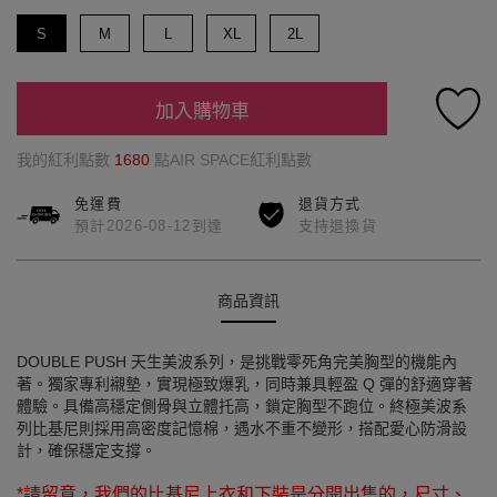
S
M
L
XL
2L
加入購物車
我的紅利點數
1680
點AIR SPACE紅利點數
免運費
退貨方式
預計2026-08-12到達
支持退換貨
商品資訊
DOUBLE PUSH 天生美波系列，是挑戰零死角完美胸型的機能內
著。獨家專利襯墊，實現極致爆乳，同時兼具輕盈 Q 彈的舒適穿著
體驗。具備高穩定側骨與立體托高，鎖定胸型不跑位。終極美波系
列比基尼則採用高密度記憶棉，遇水不重不變形，搭配愛心防滑設
計，確保穩定支撐。
*請留意，我們的比基尼上衣和下裝是分開出售的，尺寸、