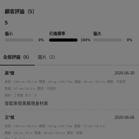
顧客評論（5）
5
偏小
尺碼標準
偏大
0%
100%
0%
全部評論（5）
圖片（2）
高*臻
2026-06-30
身高：168 cm / 66.1 in
體重：62 kg / 136.7 lbs
胸圍：85 cm / 33.5 in
腰圍：不提供
臀圍：87 cm / 34.3 in
體型：不提供
顏色：丁香紫
尺寸：S
穿起來很美展現身材美
王*棋
2026-06-06
身高：166 cm / 65.4 in
體重：52 kg / 114.7 lbs
胸圍：72 cm / 28.3 in
腰圍：66 cm / 26 in
臀圍：86 cm / 33.9 in
體型：梨型