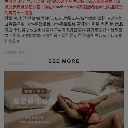
色可以自行混搭。您目前瀏覽的是比基尼泳裝上衣的商品頁面，如
果您想購買整套泳裝，請點Matching Item將搭配的泳褲也添加到您
的購物車，謝謝。
材質:黑/中藍/藍綠/紅表裡布: 80%尼龍 20%彈性纖維 罩杯: PU泡棉
白色表裡布: 82%聚酯纖維 18%彈性纖維 罩杯:PU泡棉 內裡:無 商品
描述:專利愛心矽膠止滑設計/C型撥撥胸墊設計/雙肩帶設計，分散壓
力，後背可連動調整/下擺加寬，增加穩定性/側邊加高包覆，包覆副
乳修飾身
MODEL資訊
SEE MORE
‧MARIIA K.
身高173cm／胸圍Bust：83cm
腰圍Waist：57cm／臀圍Hips：88cm
‧試穿報告：模特兒穿著S號