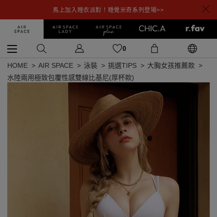
馬上加入睡衣派對！睡覺米奇系列登場>>
0
HOME
AIR SPACE
泳裝
挑選TIPS
大胸女孩推薦款
水陸兩用極致包覆性感雙線比基尼(厚杯款)