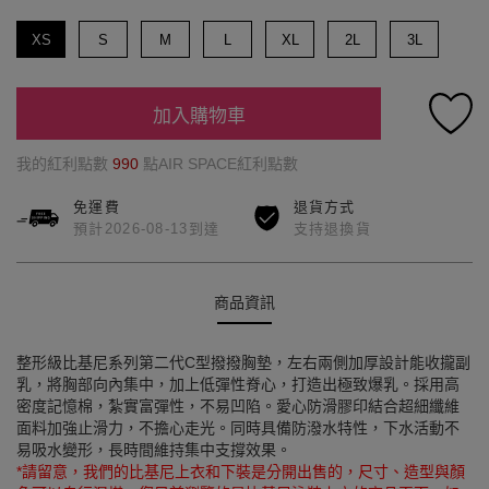
XS
S
M
L
XL
2L
3L
加入購物車
我的紅利點數
990
點AIR SPACE紅利點數
免運費
退貨方式
預計2026-08-13到達
支持退換貨
商品資訊
整形級比基尼系列第二代C型撥撥胸墊，左右兩側加厚設計能收攏副
乳，將胸部向內集中，加上低彈性脊心，打造出極致爆乳。採用高
密度記憶棉，紮實富彈性，不易凹陷。愛心防滑膠印結合超細纖維
面料加強止滑力，不擔心走光。同時具備防潑水特性，下水活動不
易吸水變形，長時間維持集中支撐效果。
*請留意，我們的比基尼上衣和下裝是分開出售的，尺寸、造型與顏